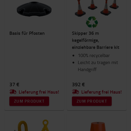
Beleuchtung
Gabeln und Gabelverlängerungen
Gabelstapler Anbaugeräte
Handhubwagen
Basis für Pfosten
Skipper 36 m
IC-Gabelstapler
kegelförmige,
Innenausstattung
einziehbare Barriere kit
RAM Mounts
Sicherheit
100% recycelbar
Sitze
Leicht zu tragen mit
Toyota Fanshop
Handgriff
Transportwagen & Betriebsroller
Verbrauchsmaterial
37 €
392 €
Winter
Lieferung frei Haus!
Lieferung frei Haus!
ZUM PRODUKT
ZUM PRODUKT
Kategorie
Skipper Anbauteile
(14)
Regal- und Lagersicherheit
(13)
Skipper Basis, Kegel, Pfosten
(9)