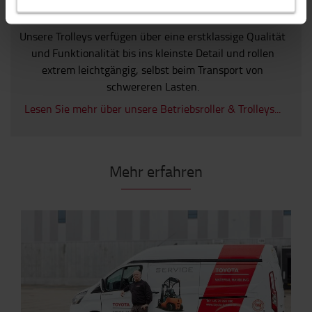
Laufen einfach rund
Unsere Trolleys verfügen über eine erstklassige Qualität
und Funktionalität bis ins kleinste Detail und rollen
extrem leichtgängig, selbst beim Transport von
schwereren Lasten.
Lesen Sie mehr über unsere Betriebsroller & Trolleys...
Mehr erfahren