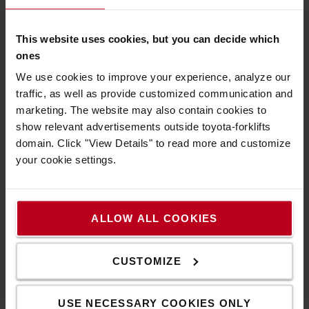
Mit der richtigen Beleuchtung ist Ihr Stapler immer
This website uses cookies, but you can decide which
sicher unterwegs. Wählen Sie die von Ihnen gewünschte
ones
Ausstattung aus.
We use cookies to improve your experience, analyze our
Entdecken Sie unsere Auswahl an
traffic, as well as provide customized communication and
Beleuchtungssystemen
marketing. The website may also contain cookies to
show relevant advertisements outside toyota-forklifts
domain. Click "View Details" to read more and customize
Unsere Trolleys
your cookie settings.
ALLOW ALL COOKIES
CUSTOMIZE
USE NECESSARY COOKIES ONLY