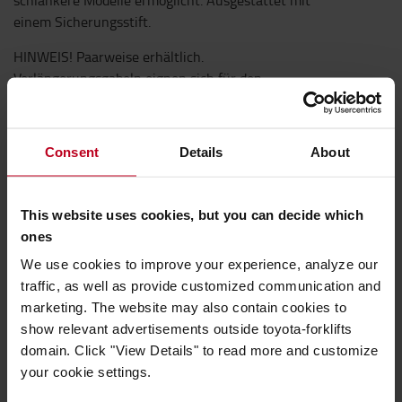
schlankere Modelle ermöglicht. Ausgestattet mit
einem Sicherungsstift.
HINWEIS! Paarweise erhältlich.
Verlängerungsgabeln eignen sich für den
temporären Transport von Lasten, die länger sind
als die vorhandenen Gabeln. Sie lassen sich schnell
und einfach installieren, indem sie über die
Consent
Details
About
vorhandenen Gabeln geschoben werden. Diese
Verlängerungsgabeln sind aus extra hochwertigem
Stahl gefertigt, was ein geringeres Gewicht und
This website uses cookies, but you can decide which
schlankere Modelle ermöglicht. Ausgestattet mit
ones
einem Sicherungsstift.
We use cookies to improve your experience, analyze our
traffic, as well as provide customized communication and
Technische Eigenschaften
marketing. The website may also contain cookies to
* Die maximal zulässige Länge der Verlängerungsgabeln
show relevant advertisements outside toyota-forklifts
wird nach der folgenden Formel berechnet: Bestehende
domain. Click "View Details" to read more and customize
Gabellänge / 0,6 = Zulässige Länge der
your cookie settings.
Verlängerungsgabeln