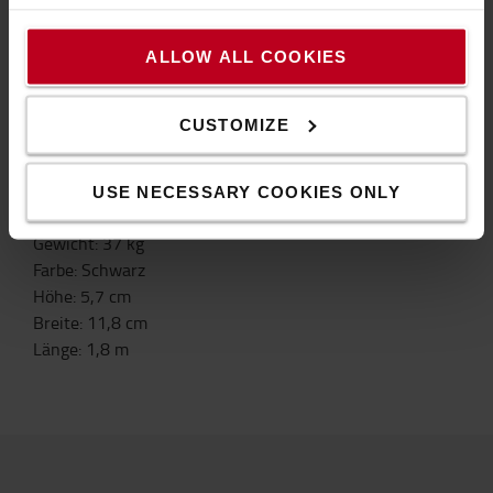
*Die Kapazität gilt über 600 mm außerhalb der
vorhandenen Gabelspitze
ALLOW ALL COOKIES
*Verjüngt, 700 mm
*Extrahochwertiger Stahl (Strenx 650, Streckgrenze
650N/mm2)
CUSTOMIZE
*Alle Verlängerungsgabeln sind CE-geprägt und werden
nach der Maschinenrichtlinie hergestellt
USE NECESSARY COOKIES ONLY
Eigenschaften
Gewicht
:
37
kg
Farbe
:
Schwarz
Höhe
:
5,7
cm
Breite
:
11,8
cm
Länge
:
1,8
m