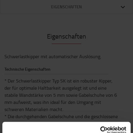
EIGENSCHAFTEN
Eigenschaften
Schwerlastkipper mit automatischer Auslösung.
Technische Eigenschaften
* Der Schwerlastkipper Typ SK ist ein robuster Kipper,
der für optimale Haltbarkeit ausgelegt ist und eine
stabile Wandstärke von 5 mm sowie Gabelschuhe von 6
mm aufweist, was ihn ideal für den Umgang mit
schweren Materialien macht.
* Die durchgehenden Gabelschuhe und die geschlossene
Bauweise erhöhen die Stabilität und gewährleisten eine
zuverlässige Leistung, selbst unter anspruchsvollen