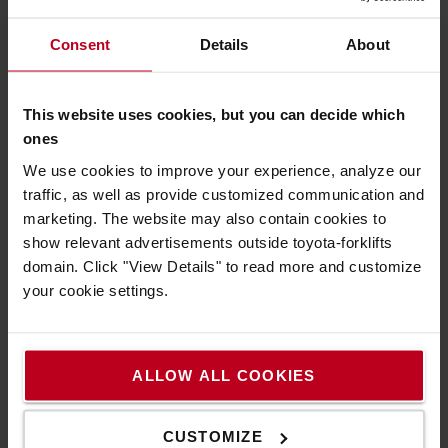
Bedingungen.
* Die automatische Auslösungsfunktion vereinfacht den
Consent
Details
About
Betrieb, indem sie aktiviert wird, wenn der Auslösefuß
auf den Containerrahmen gelegt wird. Alternativ können
Benutzer die manuelle Auslösung über ein praktisches
This website uses cookies, but you can decide which
Zugkabel betätigen.
ones
* Mit einer Tragfähigkeit von 4000 kg ist dieser
We use cookies to improve your experience, analyze our
Container so konstruiert, dass er erhebliche Lasten
traffic, as well as provide customized communication and
unterstützt, was ihn perfekt für verschiedene
marketing. The website may also contain cookies to
industrielle Anwendungen macht.
show relevant advertisements outside toyota-forklifts
* Das Design des Containers ermöglicht eine sichere
domain. Click "View Details" to read more and customize
Befestigung, um ein Verrutschen während des
your cookie settings.
Gebrauchs zu verhindern, und er ist mit Palettenwagen
kompatibel, was die Vielseitigkeit und Effizienz Ihrer
Abläufe erhöht.
ALLOW ALL COOKIES
Eigenschaften
Gewicht
:
244
kg
CUSTOMIZE
Farbe
:
Orange