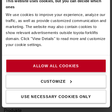
This website uses cookies, but you can decide which
So wird der Flaschenwechsel sicherer! Der neue
ones
Flaschenschnellanschluss ist mit einer
Rückschlagsicherung ausgestattet. Dieses System
We use cookies to improve your experience, analyze our
verhindert das Austreten von Gasen beim
traffic, as well as provide customized communication and
Flaschenwechsel. Zu Ihrer Sicherheit gibt das Ventil
marketing. The website may also contain cookies to
deshalb die Gaszufuhr nur bei einer korrekten
show relevant advertisements outside toyota-forklifts
Verbindung frei. Den Schnellwechselanschluss gibt es in
domain. Click "View Details" to read more and customize
verschiedenen Ausführungen. Durch einen Drehschalter
your cookie settings.
am Ventil wird eine einfache Handhabung gewährleistet.
Eigenschaften
ALLOW ALL COOKIES
Gewicht
:
200
g
Farbe
:
Blau
CUSTOMIZE
USE NECESSARY COOKIES ONLY
Produkte