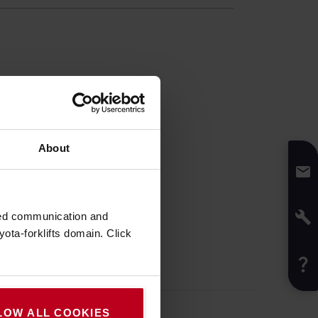
About
zed communication and
ota-forklifts domain. Click
LOW ALL COOKIES