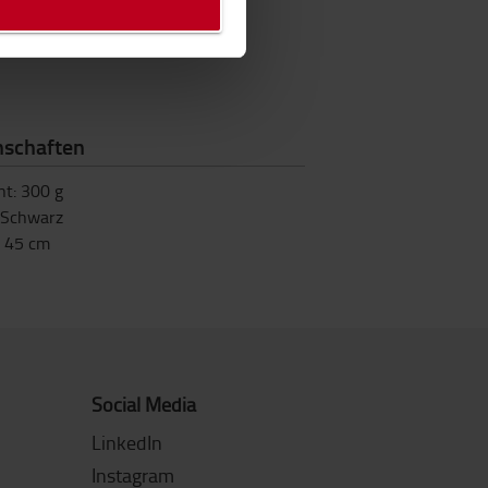
nschaften
ht
:
300
g
Schwarz
:
45
cm
Social Media
LinkedIn
Instagram