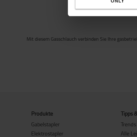
ONLY
Mit diesem Gasschlauch verbinden Sie Ihre gasbetri
Produkte
Tipps &
Gabelstapler
Trends 
Elektrostapler
Alle Le