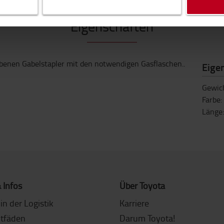
Eigenschaften
ebenen Gabelstapler mit den notwendigen Gasflaschen..
Eige
Gewic
Farbe
:
Länge
 Infos
Über Toyota
in der Logistik
Karriere
itfäden
Darum Toyota!