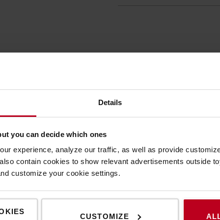
Details
but you can decide which ones
ur experience, analyze our traffic, as well as provide customi
lso contain cookies to show relevant advertisements outside toy
and customize your cookie settings.
EIGENSCHAFTEN
OKIES
CUSTOMIZE
AL