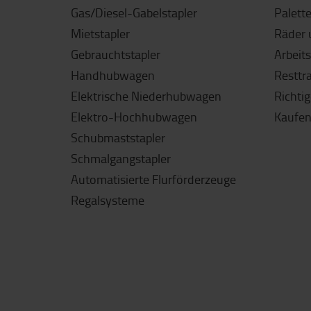
Gas/Diesel-Gabelstapler
Palett
Mietstapler
Räder 
Gebrauchtstapler
Arbeit
Handhubwagen
Resttr
Elektrische Niederhubwagen
Richti
Elektro-Hochhubwagen
Kaufen
Schubmaststapler
Schmalgangstapler
Automatisierte Flurförderzeuge
Regalsysteme