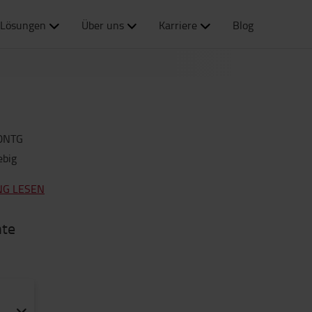
Lösungen
Über uns
Karriere
Blog
0NTG
ebig
NG LESEN
nte