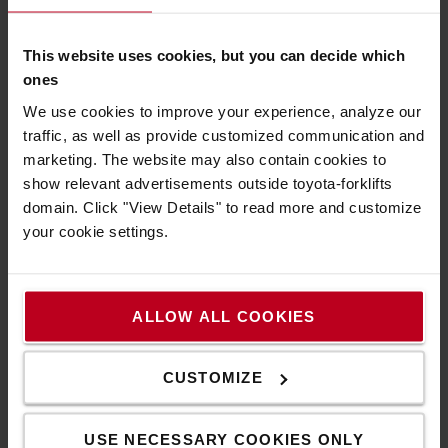
Bei Traigo 24, 48 und 80
Spannungswandler verwenden
This website uses cookies, but you can decide which
ones
Technische Eigenschaften
We use cookies to improve your experience, analyze our
traffic, as well as provide customized communication and
12 V
marketing. The website may also contain cookies to
6,5 W
show relevant advertisements outside toyota-forklifts
Länge: 191 mm
domain. Click "View Details" to read more and customize
Breite: 95 mm
your cookie settings.
Höhe: 200 mm
Eigenschaften
Gewicht
:
600
g
ALLOW ALL COOKIES
Farbe
:
Schwarz
Höhe
:
20
cm
Breite
:
9,5
cm
CUSTOMIZE
Länge
:
19,1
cm
USE NECESSARY COOKIES ONLY