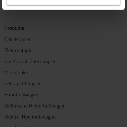
Produkte
Gabelstapler
Elektrostapler
Gas/Diesel-Gabelstapler
Mietstapler
Gebrauchtstapler
Handhubwagen
Elektrische Niederhubwagen
Elektro-Hochhubwagen