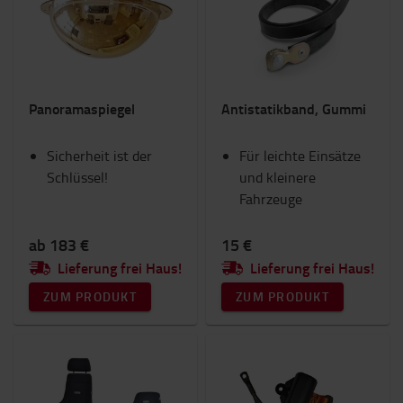
Batterie und Elektronik
Beleuchtung
Gabeln und Gabelverlängerungen
Gabelstapler Anbaugeräte
Handhubwagen
Panoramaspiegel
Antistatikband, Gummi
IC-Gabelstapler
Innenausstattung
Sicherheit ist der
RAM Mounts
Für leichte Einsätze
Schlüssel!
Sicherheit
und kleinere
Sitze
Fahrzeuge
Toyota Fanshop
Transportwagen & Betriebsroller
ab 183 €
15 €
Verbrauchsmaterial
Lieferung frei Haus!
Lieferung frei Haus!
Winter
ZUM PRODUKT
ZUM PRODUKT