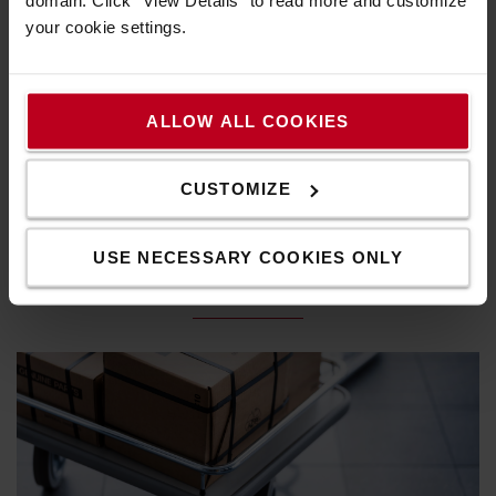
Spot an!
your cookie settings.
Mit der richtigen Beleuchtung ist Ihr Stapler immer
sicher unterwegs. Wählen Sie die von Ihnen gewünschte
ALLOW ALL COOKIES
Ausstattung aus.
Entdecken Sie unsere Auswahl an
Beleuchtungssystemen
CUSTOMIZE
USE NECESSARY COOKIES ONLY
Unsere Trolleys