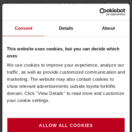
dem gemessenen Pegel liegt. Auf diese Weise wird
gewährleistet, dass der Warnton immer
ausreichend laut ist, um von allen Personen im
Gefahrenbereich gehört zu werden. Gleichzeitig
Consent
Details
About
wird so verhindert, dass der Warnton als allzu
störend empfunden wird, vor allem in ruhiger
Umgebung.
This website uses cookies, but you can decide which
ones
Da die Sichtbarkeit oft behindert wird, bietet der
Backup-Warnsummer zusätzliche Sicherheit beim
We use cookies to improve your experience, analyze our
Rückwärtsfahren eines Fahrzeugs und warnt die
traffic, as well as provide customized communication and
Benutzer davor, aus dem Weg zu gehen.
marketing. The website may also contain cookies to
show relevant advertisements outside toyota-forklifts
Sobald der Rückwärtsgang des Fahrzeugs eingelegt
domain. Click "View Details" to read more and customize
ist, gibt der Summer einen Warnton aus, bis sich
your cookie settings.
das Fahrzeug vorwärts bewegt.
Technische Eigenschaften
ALLOW ALL COOKIES
12 – 48 V