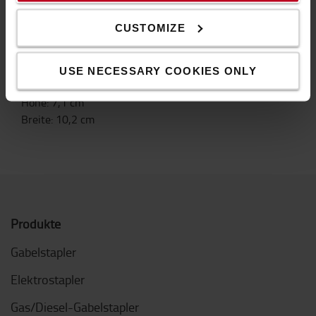
77 – 97 dB
Leistungsaufnahme (W): 2,4
CUSTOMIZE
Kennzeichen: CE, UL
Eigenschaften
USE NECESSARY COOKIES ONLY
Gewicht
:
1
kg
Höhe
:
7,1
cm
Breite
:
10,2
cm
Produkte
Gabelstapler
Elektrostapler
Gas/Diesel-Gabelstapler