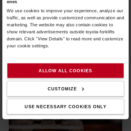
ones
Wählen Sie das Paket, das zu Ihrer Priorität
We use cookies to improve your experience, analyze our
passt: Kostenminimierung, maximale
traffic, as well as provide customized communication and
Verfügbarkeit oder Rundum-Sorglos. Jede
marketing. The website may also contain cookies to
Leistung ist klar beschrieben; optionale
show relevant advertisements outside toyota-forklifts
Zusatzleistungen können flexibel hinzugebucht
domain. Click "View Details" to read more and customize
werden.
your cookie settings.
FINDEN SIE DAS PASSENDE PAKET FÜR
IHREN BEDARF
ALLOW ALL COOKIES
CUSTOMIZE
USE NECESSARY COOKIES ONLY