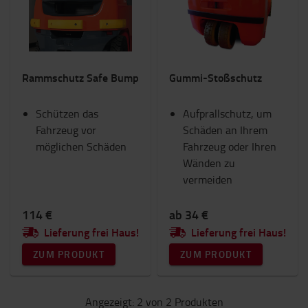
Beleuchtung
Gabeln und Gabelverlängerungen
Gabelstapler Anbaugeräte
Handhubwagen
Rammschutz Safe Bump
Gummi-Stoßschutz
IC-Gabelstapler
Innenausstattung
Schützen das
RAM Mounts
Aufprallschutz, um
Fahrzeug vor
Sicherheit
Schäden an Ihrem
möglichen Schäden
Sitze
Fahrzeug oder Ihren
Toyota Fanshop
Wänden zu
Transportwagen & Betriebsroller
vermeiden
Verbrauchsmaterial
Winter
114 €
ab 34 €
Lieferung frei Haus!
Lieferung frei Haus!
Kategorie
ZUM PRODUKT
ZUM PRODUKT
Aufprallschutz
(2)
Angezeigt: 2 von 2 Produkten