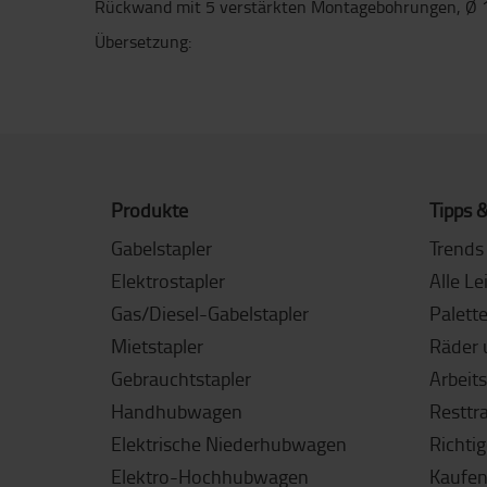
Rückwand mit 5 verstärkten Montagebohrungen, Ø
Übersetzung:
Produkte
Tipps &
Gabelstapler
Trends 
Elektrostapler
Alle Le
Gas/Diesel-Gabelstapler
Palett
Mietstapler
Räder 
Gebrauchtstapler
Arbeit
Handhubwagen
Resttr
Elektrische Niederhubwagen
Richti
Elektro-Hochhubwagen
Kaufen