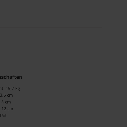
nschaften
ht
:
19,7
kg
3,5
cm
:
4
cm
:
12
cm
Rot