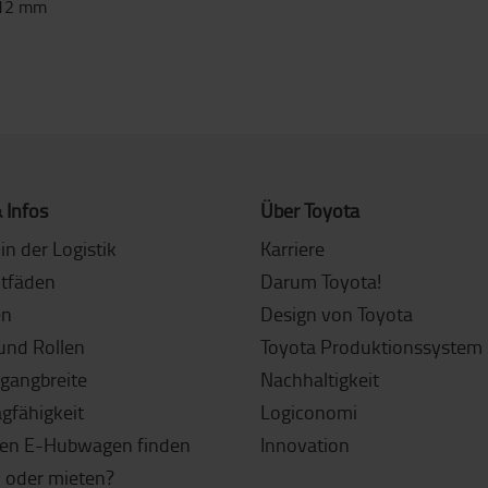
 12 mm
 Infos
Über Toyota
in der Logistik
Karriere
itfäden
Darum Toyota!
en
Design von Toyota
und Rollen
Toyota Produktionssystem 
sgangbreite
Nachhaltigkeit
agfähigkeit
Logiconomi
gen E-Hubwagen finden
Innovation
 oder mieten?