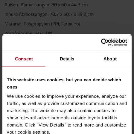
Äußere Abmessungen: 80 x 60 x 44,3 cm
Innere Abmessungen: 70,7 x 50,7 x 39,3 cm
Material: Polypropylen (PP), Farbe: rot
Zertifizierung: IP67, UN
Ausführung: Mit 2 Rollen und Teleskopgriff, 2
Tragegriffen
Consent
Details
About
Übersetzung:
Eigenschaften
This website uses cookies, but you can decide which
Gewicht
:
10,4
kg
ones
Höhe
:
4,4
cm
Breite
:
6
cm
We use cookies to improve your experience, analyze our
Länge
:
8
cm
traffic, as well as provide customized communication and
Farbe
:
Rot
marketing. The website may also contain cookies to
show relevant advertisements outside toyota-forklifts
domain. Click "View Details" to read more and customize
your cookie settings.