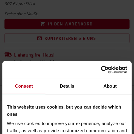
907 € / pro Stück
Preise ohne MwSt.
IN DEN WARENKORB
KONTAKTIEREN SIE UNS
Lieferung frei Haus!
Lieferzeit auf Nachfrage...
1 Im Rückstand
Consent
Details
About
EIGENSCHAFTEN
This website uses cookies, but you can decide which
ones
Eigenschaften
We use cookies to improve your experience, analyze our
traffic, as well as provide customized communication and