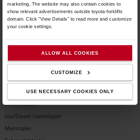
marketing. The website may also contain cookies to
Der PilotProtector ist ein qualitativ hochwertiges
show relevant advertisements outside toyota-forklifts
Rückhaltesystem für Gabelstapler, das dem Fahrer beim
domain. Click "View Details" to read more and customize
seitlichen Kippen des Staplers entsprechend der EU-
your cookie settings.
Richtlinie 95/63/EG effektiven Schutz bietet.
ALLOW ALL COOKIES
CUSTOMIZE
Produkte
Gabelstapler
USE NECESSARY COOKIES ONLY
Elektrostapler
Gas/Diesel-Gabelstapler
Mietstapler