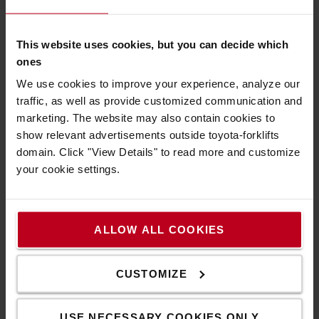
Sitzkissen.
Verlängern Sie die Lebensdauer Ihres Sitzpolsters
This website uses cookies, but you can decide which
mit diesem passgenauen Sitzbezug aus
ones
strapazierfähigem Material. Geeignet für den
MSG65/521 - für Rücken- und Sitzkissen.
We use cookies to improve your experience, analyze our
traffic, as well as provide customized communication and
Technische Eigenschaften
marketing. The website may also contain cookies to
show relevant advertisements outside toyota-forklifts
Sitzbezug für Grammer Sitz Primo (M, XM, L, XL) in
domain. Click "View Details" to read more and customize
grauem Stoff.
your cookie settings.
Verstärkung auf der linken und rechten Seite
Waschen oder chemische Reinigung P(W)
Abriebfestigkeit nach EN ISO 12947-2
Material: Polyester
ALLOW ALL COOKIES
Eigenschaften
CUSTOMIZE
Gewicht
:
800
g
Farbe
:
Grau
USE NECESSARY COOKIES ONLY