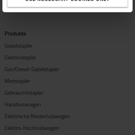
Produkte
Gabelstapler
Elektrostapler
Gas/Diesel-Gabelstapler
Mietstapler
Gebrauchtstapler
Handhubwagen
Elektrische Niederhubwagen
Elektro-Hochhubwagen