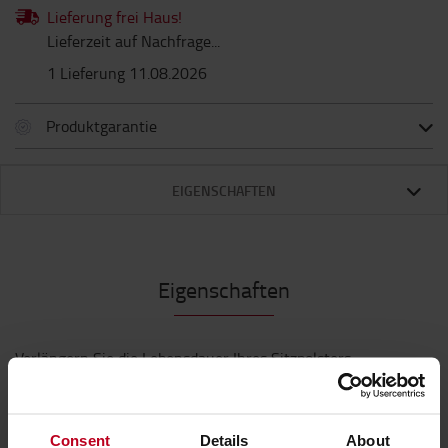
Lieferung frei Haus!
Lieferzeit auf Nachfrage...
1 Lieferung 11.08.2026
Produktgarantie
EIGENSCHAFTEN
Eigenschaften
Verlängern Sie die Lebensdauer Ihres Sitzpolsters
mit diesem passgenauen Sitzbezug aus
strapazierfähigem Material. Geeignet für den
Grammer Primo (M, XM, L, XL) - für Rücken- und
Consent
Details
About