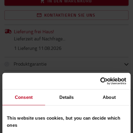
IN DEN WARENKORB
KONTAKTIEREN SIE UNS
Lieferung frei Haus!
Lieferzeit auf Nachfrage...
1 Lieferung 11.08.2026
Produktgarantie
EIGENSCHAFTEN
Consent
Details
About
Eigenschaften
This website uses cookies, but you can decide which
ones
Schwarzes Kurzarm-Poloshirt für Männer. 100 %