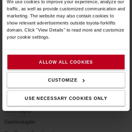
We use cookies to improve your experience, analyze our
Baumwolle. Erhältlich in den Größen XS-XXXL.
traffic, as well as provide customized communication and
marketing. The website may also contain cookies to
Schwarzes Kurzarm-Poloshirt für Männer. 100 %
show relevant advertisements outside toyota-forklifts
Baumwolle. Erhältlich in den Größen XS-XXXL.
domain. Click "View Details" to read more and customize
Eigenschaften
your cookie settings.
Größe
:
M
Gewicht
:
300
g
ALLOW ALL COOKIES
CUSTOMIZE
Produkte
USE NECESSARY COOKIES ONLY
Gabelstapler
Elektrostapler