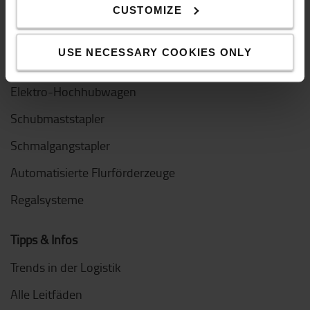
Gebrauchtstapler
CUSTOMIZE
Handhubwagen
USE NECESSARY COOKIES ONLY
Elektrische Niederhubwagen
Elektro-Hochhubwagen
Schubmaststapler
Schmalgangstapler
Automatisierte Flurförderzeuge
Regalsysteme
Tipps & Infos
Trends in der Logistik
Alle Leitfäden