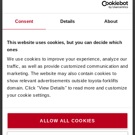
Eigenschaften
Höhe
:
13
cm
Breite
:
43
cm
Consent
Details
About
Länge
:
30
cm
Farbe
:
Grau
This website uses cookies, but you can decide which
ones
We use cookies to improve your experience, analyze our
traffic, as well as provide customized communication and
marketing. The website may also contain cookies to
Produkte
show relevant advertisements outside toyota-forklifts
domain. Click "View Details" to read more and customize
Gabelstapler
your cookie settings.
Elektrostapler
Gas/Diesel-Gabelstapler
ALLOW ALL COOKIES
Mietstapler