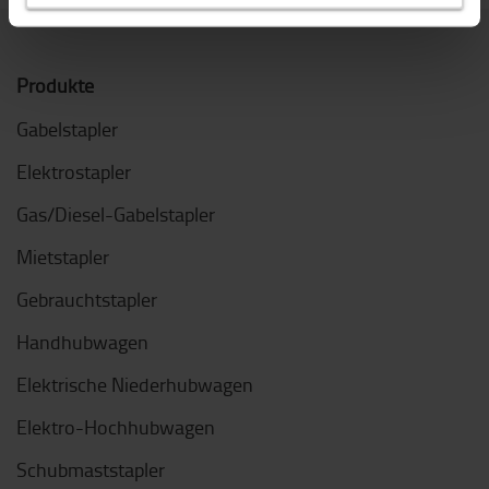
Produkte
Gabelstapler
Elektrostapler
Gas/Diesel-Gabelstapler
Mietstapler
Gebrauchtstapler
Handhubwagen
Elektrische Niederhubwagen
Elektro-Hochhubwagen
Schubmaststapler