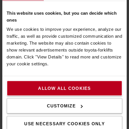
Lösung für Wartungs-, Reparatur- und
Montagearbeiten im handwerklichen Bereich. Er
This website uses cookies, but you can decide which
entfernt Öl, Fett, Silikon sowie harzartige Rückstände
ones
zuverlässig von Metalloberflächen.
We use cookies to improve your experience, analyze our
Ideal für Bremsen, Hubgestänge, Ketten und weitere
traffic, as well as provide customized communication and
Bauteile. Auch schwer zugängliche Stellen werden
marketing. The website may also contain cookies to
dank hohem Sprühdruck gründlich gereinigt.
show relevant advertisements outside toyota-forklifts
Abriebstaub wird gebunden und abgeschwemmt. Das
domain. Click "View Details" to read more and customize
unterstützt saubere Arbeitsprozesse und sorgt für
your cookie settings.
eine schnelle, präzise Reinigung.
Der Reiniger lüftet schnell ab. Das spart Zeit und
ermöglicht ein zügiges Weiterarbeiten ohne lange
Wartezeiten.
ALLOW ALL COOKIES
Wirtschaftlich in der Anwendung: Sprühdose mit 500
ml Inhalt. Bitte die Gefahrenhinweise auf der Dose
CUSTOMIZE
beachten.
USE NECESSARY COOKIES ONLY