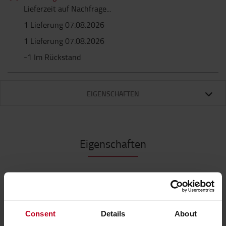
Lieferzeit auf Nachfrage...
1 Lieferung 07.08.2026
1 Lieferung 07.08.2026
-1 Im Rückstand
EIGENSCHAFTEN
Eigenschaften
Mit dem TOYOTA Hochleistungsreiniger beseitigen
Sie effizient Öl- und Fettrückstände auf
Metalloberflächen
Consent
Details
About
Der TOYOTA Hochleistungsreiniger ist die effiziente