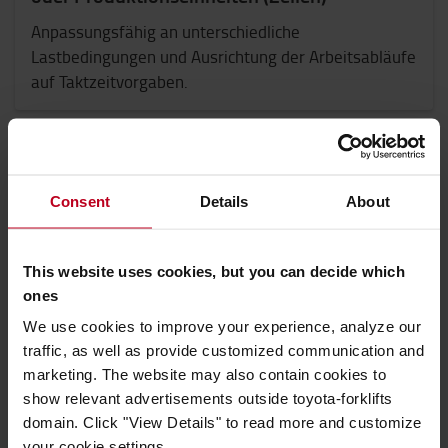
Anpassungsfähig an unterschiedliche
Lastbedingungen und Ausrichtung der Arbeitsabläufe
auf Taktzeitvorgaben.
TYPISCHE ANWENDUNG
Consent
Details
About
Handhabung kompakter Bodenstapel
Ermöglicht effizientes Handling in engen Regalen
This website uses cookies, but you can decide which
und die Handhabung aller Palettentypen
ones
We use cookies to improve your experience, analyze our
traffic, as well as provide customized communication and
marketing. The website may also contain cookies to
show relevant advertisements outside toyota-forklifts
TYPISCHE ANWENDUNG
domain. Click "View Details" to read more and customize
Beschickungsstationen
your cookie settings.