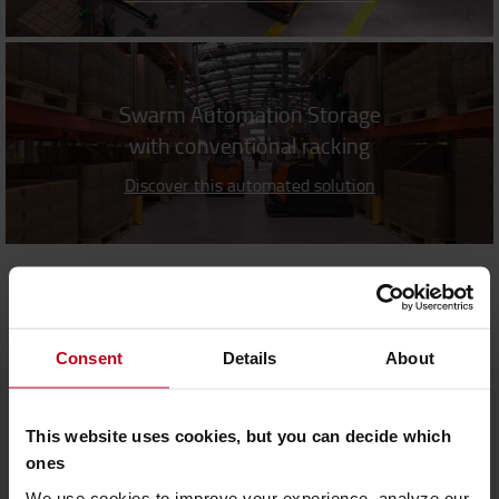
Swarm Automation Storage
with conventional racking
Discover this automated solution
Kontaktieren Sie uns
Consent
Details
About
Wie können wir Ihnen helfen?
This website uses cookies, but you can decide which
ones
We use cookies to improve your experience, analyze our