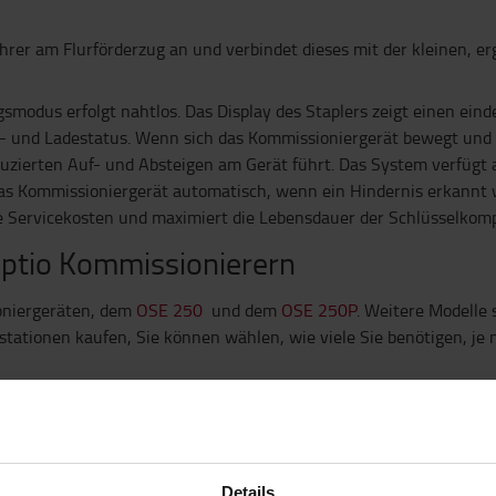
hrer am Flurförderzug an und verbindet dieses mit der kleinen, 
odus erfolgt nahtlos. Das Display des Staplers zeigt einen ein
 und Ladestatus. Wenn sich das Kommissioniergerät bewegt und de
zierten Auf- und Absteigen am Gerät führt. Das System verfügt 
das Kommissioniergerät automatisch, wenn ein Hindernis erkannt w
die Servicekosten und maximiert die Lebensdauer der Schlüsselko
ptio Kommissionierern
ioniergeräten, dem
OSE 250
und dem
OSE 250P
. Weitere Modelle 
ationen kaufen, Sie können wählen, wie viele Sie benötigen, je n
Details