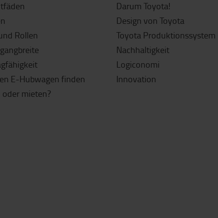
itfäden
Darum Toyota!
en
Design von Toyota
und Rollen
Toyota Produktionssystem 
sgangbreite
Nachhaltigkeit
agfähigkeit
Logiconomi
gen E-Hubwagen finden
Innovation
 oder mieten?