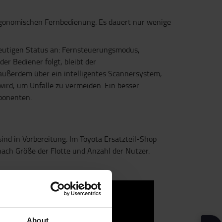
ergonomischen Fernbedienung. Es dauert nur wenige
deutigen Status an: Fernsteuerungsmodus,
r Bediener folgt, bleibt der
außerdem über ein intelligentes Scannersystem,
ird, um Unfälle zu vermeiden. Ein besser
mponenten.
sind in Vorbereitung. Im Toyota Ersatzteil-Shop
ach Größe der Flotte und Anzahl der Nutzer.
About