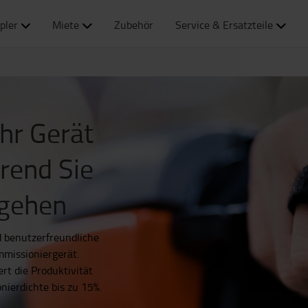
pler
Miete
Zubehör
Service & Ersatzteile
Ihr Gerät
rend Sie
rgehen
d benutzerfreundliche
mmissioniergerät.
rt die Produktivität
nierdichte bis zu 15%.