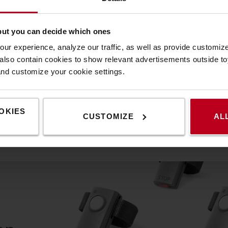
but you can decide which ones
Please
accept marketing-cookies
to watch this video.
ur experience, analyze our traffic, as well as provide customi
lso contain cookies to show relevant advertisements outside toy
and customize your cookie settings.
OKIES
CUSTOMIZE
AL