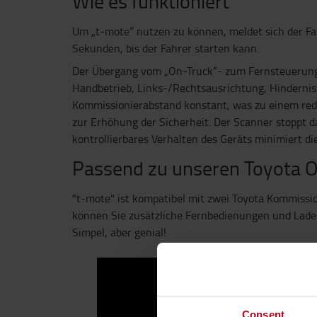
Wie es funktioniert
Um „t-mote“ nutzen zu können, meldet sich der Fa
Sekunden, bis der Fahrer starten kann.
Der Übergang vom „On-Truck“- zum Fernsteuerungsm
Handbetrieb, Links-/Rechtsausrichtung, Hindernis-
Kommissionierabstand konstant, was zu einem redu
zur Erhöhung der Sicherheit. Der Scanner stoppt 
kontrollierbares Verhalten des Geräts minimiert 
Passend zu unseren Toyota O
"t-mote" ist kompatibel mit zwei Toyota Kommiss
können Sie zusätzliche Fernbedienungen und Ladest
Simpel, aber genial!
Consent