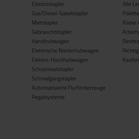
Elektrostapler
Alle Le
Gas/Diesel-Gabelstapler
Palett
Mietstapler
Räder 
Gebrauchtstapler
Arbeit
Handhubwagen
Resttr
Elektrische Niederhubwagen
Richti
Elektro-Hochhubwagen
Kaufen
Schubmaststapler
Schmalgangstapler
Automatisierte Flurförderzeuge
Regalsysteme