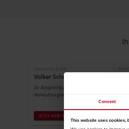
I
VERKAUFSLEITER
SENI
Volker Scheibe
Mar
Ihr Ansprechpartner für die
Verkaufsregion Hannover.
Consent
JETZT KONTAKTIEREN
JE
This website uses cookies, 