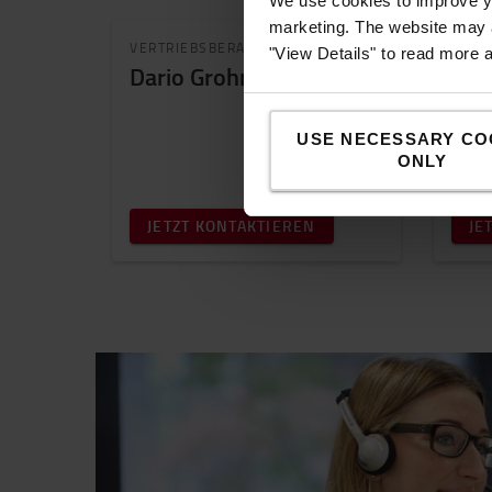
We use cookies to improve yo
marketing. The website may a
VERTRIEBSBERATER
VERT
"View Details" to read more 
Dario Grohmann
Oli
USE NECESSARY CO
ONLY
JETZT KONTAKTIEREN
JE