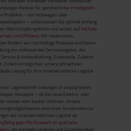
 ein weltweit führender Hersteller innovativer
rlässiger Partner für ganzheitliche
Intralogistik-
re Produkte – von Hubwagen über
Gabelstaplern – unterstützen Sie optimal entlang
chen Wertschöpfungskette und setzen auf
höchste
erheit und Effizienz
. Mit modernsten,
gien fördern wir nachhaltige Prozesse und bieten
bung ein umfassendes Serviceangebot, das
 Service & Instandhaltung, Ersatzteile, Zubehör
t. Zudem ermöglichen unsere attraktiven
deale Lösung für Ihre innerbetriebliche Logistik
rner Lagertechnik-Lösungen in Leipzig bieten
tapler-Konzepte – ob Sie neue Elektro- oder
pler mieten oder kaufen möchten. Unsere
erungsmöglichkeiten und unser Rundumservice
gen der innerbetrieblichen Logistik ab.
rgfältig geprüfte Auswahl an qualitativ
plern
, die optimale Leistung und Zuverlässigkeit