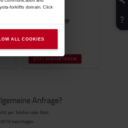
zed communication and
ota-forklifts domain. Click
VERTRIEBSBERATER
Stefanie Knapp
LOW ALL COOKIES
JETZT KONTAKTIEREN
llgemeine Anfrage?
tzt per Telefon oder Mail:
30916 Isernhagen