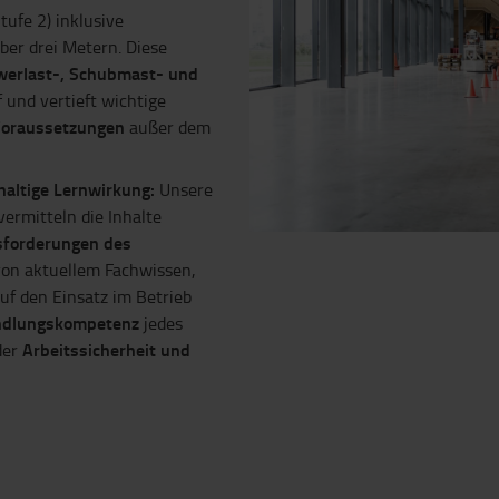
tufe 2) inklusive
ber drei Metern. Diese
werlast-, Schubmast- und
 und vertieft wichtige
Voraussetzungen
außer dem
haltige Lernwirkung:
Unsere
vermitteln die Inhalte
forderungen des
 von aktuellem Fachwissen,
auf den Einsatz im Betrieb
dlungskompetenz
jedes
Arbeitssicherheit und
der