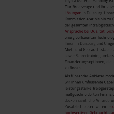
Toyota Material Handling ist
Flurförderzeuge und Ihr zuve
Lösungen
in Duisburg. Unse
Kommissionierer bis hin zu 
der gesamten intralogistis
Ansprüche bei Qualität, Sich
energieeffizienten Technolo
Ihnen in Duisburg und Umge
Miet- und Gebrauchtstapler,
sowie Fahrertraining umfass
Finanzierungsoptionen, die i
zu finden.
Als führender Anbieter mode
wir Ihnen umfassende Gabels
leistungsstarke Treibgassta
maßgeschneiderten Finanzi
decken sämtliche Anforderun
Zusätzlich bieten wir eine
so
hochwertigen Gebrauchtsta