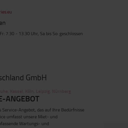
ies.eu
en
Fr: 7.30 - 13.30 Uhr, Sa bis So: geschlossen
tschland GmbH
ruhe
Kassel
Köln
Leipzig
Nürnberg
,
,
,
,
E-ANGEBOT
es Service-Angebot, das auf Ihre Bedürfnisse
vice umfasst unsere Miet- und
mfassende Wartungs- und