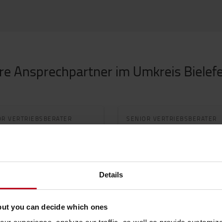
hre Ansprechpartner im Umkreis Bielefe
OR VERTRIEBSBERATER
SENIOR VERTRIEBSBERATER
cel Narozny
Stefan Grusenick
Details
TZT KONTAKTIEREN
JETZT KONTAKTIEREN
but you can decide which ones