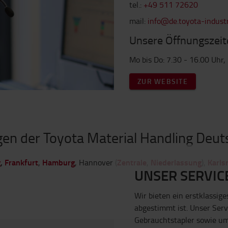
tel.:
+49 511 72620
mail:
info@de.toyota-industr
Unsere Öffnungszeit
Mo bis Do: 7.30 - 16.00 Uhr, 
ZUR WEBSITE
gen der Toyota Material Handling Deu
g
,
Frankfurt
Hamburg
Zentrale
Niederlassung
Karls
,
, Hannover (
,
),
UNSER SERVIC
Wir bieten ein erstklassig
abgestimmt ist. Unser Ser
Gebrauchtstapler sowie u