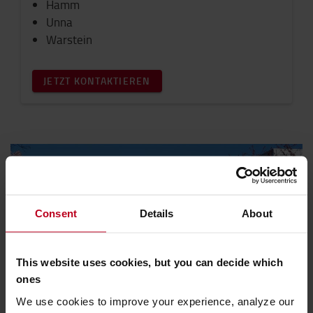
Hamm
Unna
Warstein
JETZT KONTAKTIEREN
Consent
Details
About
This website uses cookies, but you can decide which
ones
Sie haben eine allgemeine Anfrage?
We use cookies to improve your experience, analyze our