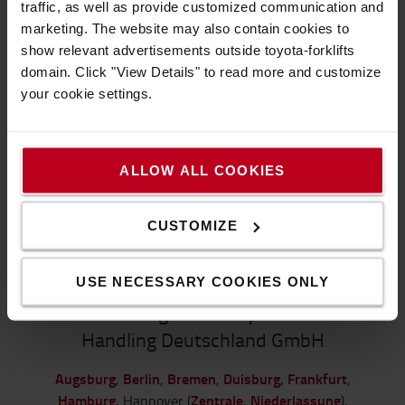
traffic, as well as provide customized communication and
Dann kontaktieren Sie uns jetzt per Telefon oder
marketing. The website may also contain cookies to
Mail:
show relevant advertisements outside toyota-forklifts
Dr.-Alfred-Herrhausen-Allee 61, 47228 Duisburg
domain. Click "View Details" to read more and customize
tel.:
+49 2065 775-0
your cookie settings.
mail:
info@de.toyota-industries.eu
Unsere Öffnungszeiten
ALLOW ALL COOKIES
Mo bis Do: 8.00 - 17.00 Uhr, Fr: 8.00 - 14.00 Uhr, Sa
bis So: geschlossen
CUSTOMIZE
ZUR WEBSITE
USE NECESSARY COOKIES ONLY
Niederlassungen der Toyota Material
Handling Deutschland GmbH
Augsburg
Berlin
Bremen
Duisburg
,
Frankfurt
,
,
,
,
Hamburg
Zentrale
Niederlassung
, Hannover (
,
),