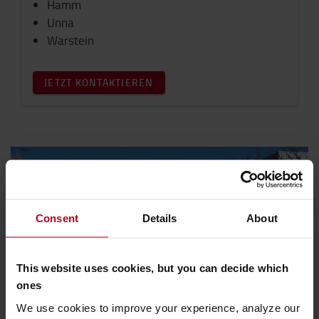
Hamm
Unna
Warstein
JETZT KONTAKTIEREN
Consent
Details
About
This website uses cookies, but you can decide which
ones
Sie haben eine allgemeine Anfrage?
We use cookies to improve your experience, analyze our