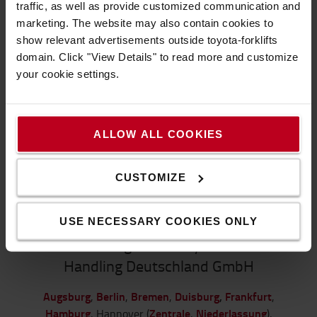
traffic, as well as provide customized communication and
Dann kontaktieren Sie uns jetzt per Telefon oder
marketing. The website may also contain cookies to
Mail:
show relevant advertisements outside toyota-forklifts
Dr.-Alfred-Herrhausen-Allee 61, 47228 Duisburg
domain. Click "View Details" to read more and customize
tel.:
+49 2065 775-0
your cookie settings.
mail:
info@de.toyota-industries.eu
Unsere Öffnungszeiten
ALLOW ALL COOKIES
Mo bis Do: 8.00 - 17.00 Uhr, Fr: 8.00 - 14.00 Uhr, Sa
bis So: geschlossen
CUSTOMIZE
ZUR WEBSITE
USE NECESSARY COOKIES ONLY
Niederlassungen der Toyota Material
Handling Deutschland GmbH
Augsburg
Berlin
Bremen
Duisburg
,
Frankfurt
,
,
,
,
Hamburg
Zentrale
Niederlassung
, Hannover (
,
),