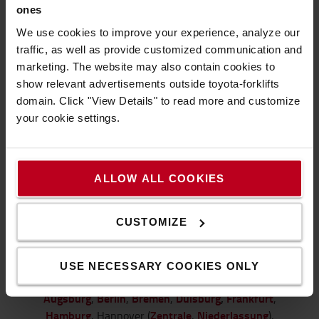
Dann kontaktieren Sie uns jetzt per Telefon oder
ones
Mail:
We use cookies to improve your experience, analyze our
Dr.-Alfred-Herrhausen-Allee 61, 47228 Duisburg
traffic, as well as provide customized communication and
tel.:
+49 2065 775-0
marketing. The website may also contain cookies to
show relevant advertisements outside toyota-forklifts
mail:
info@de.toyota-industries.eu
domain. Click "View Details" to read more and customize
Unsere Öffnungszeiten
your cookie settings.
Mo bis Do: 8.00 - 17.00 Uhr, Fr: 8.00 - 14.00 Uhr, Sa
bis So: geschlossen
ALLOW ALL COOKIES
ZUR WEBSITE
CUSTOMIZE
Niederlassungen der Toyota Material
Handling Deutschland GmbH
USE NECESSARY COOKIES ONLY
Augsburg
Berlin
Bremen
Duisburg
,
Frankfurt
,
,
,
,
Hamburg
Zentrale
Niederlassung
, Hannover (
,
),