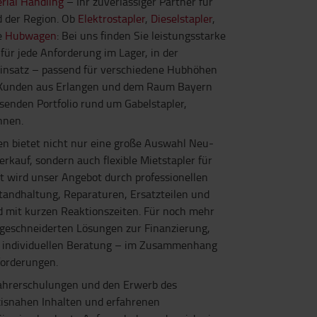
rial Handling
– Ihr zuverlässiger Partner für
d der Region. Ob
Elektrostapler
,
Dieselstapler
,
e
Hubwagen
: Bei uns finden Sie leistungsstarke
für jede Anforderung im Lager, in der
einsatz – passend für verschiedene Hubhöhen
 Kunden aus Erlangen und dem Raum Bayern
senden Portfolio rund um Gabelstapler,
hnen.
en bietet nicht nur eine große Auswahl Neu-
rkauf, sondern auch flexible Mietstapler für
zt wird unser Angebot durch professionellen
standhaltung, Reparaturen, Ersatzteilen und
d mit kurzen Reaktionszeiten. Für noch mehr
ßgeschneiderten Lösungen zur Finanzierung,
d individuellen Beratung – im Zusammenhang
forderungen.
Fahrerschulungen und den Erwerb des
xisnahen Inhalten und erfahrenen