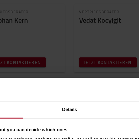
RIEBSBERATER
VERTRIEBSBERATER
phan Kern
Vedat Kocyigit
TZT KONTAKTIEREN
JETZT KONTAKTIEREN
Sie haben eine a
Details
Dann kontaktieren Sie uns je
but you can decide which ones
Johann-Höllfritsch-Straße 