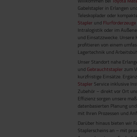
Willkommen bei
Toyota Mate
Gabelstapler in Erlangen un
Teleskoplader oder kompakt
Stapler
und
Flurförderzeuge
Intralogistik oder im Außen
und Einsatzzwecke. Unsere
profitieren von einem umfas
Lagertechnik und Arbeitsbü
Unser Standort nahe Erlang
und
Gebrauchtstapler
zum Ve
kurzfristige Einsätze. Ergän
Stapler
Service inklusive In
Zubehör – direkt vor Ort un
Effizienz sorgen unsere ma
datenbasierten Planung un
mit Ihren Prozessen und An
Darüber hinaus bieten wir 
Staplerscheins an – mit pra