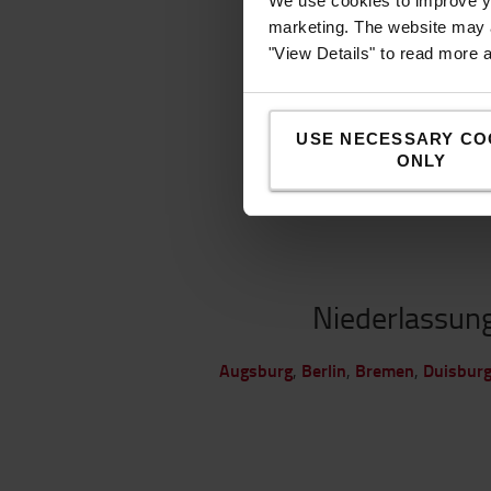
We use cookies to improve yo
marketing. The website may a
"View Details" to read more 
USE NECESSARY CO
ONLY
Niederlassun
Augsburg
Berlin
Bremen
Duisbur
,
,
,