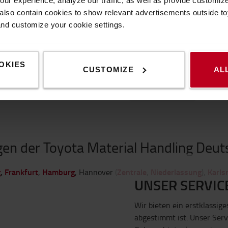
ur experience, analyze our traffic, as well as provide customi
tel.:
+49 9129/4097-48
lso contain cookies to show relevant advertisements outside toy
mail:
info@de.toyota-industr
and customize your cookie settings.
Unsere Öffnungszeit
Mo bis Do: 8.00 bis 17.00 Uhr
OKIES
geschlossen
CUSTOMIZE
AL
ZUR WEBSITE
gen der Toyota Material Handling Deu
g
,
Frankfurt
Hamburg
Zentrale
Niederlassung
Karls
,
, Hannover (
,
),
UNSER SERVIC
Wir bieten ein erstklassig
abgestimmt ist. Unser Ser