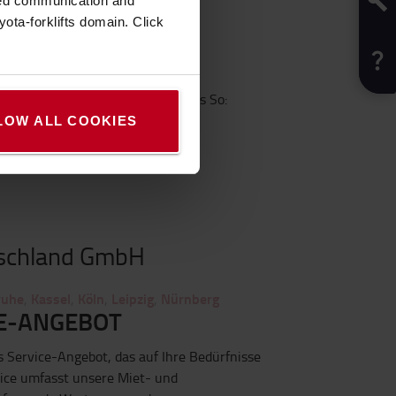
zed communication and
ota-forklifts domain. Click
ies.eu
en
 Uhr, Fr: 8.00 bis 15.00 Uhr, Sa bis So:
LOW ALL COOKIES
tschland GmbH
ruhe
Kassel
Köln
Leipzig
Nürnberg
,
,
,
,
E-ANGEBOT
es Service-Angebot, das auf Ihre Bedürfnisse
vice umfasst unsere Miet- und