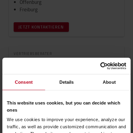
Offenburg
Freiburg
JETZT KONTAKTIEREN
VERTRIEBSBERATER
Achim Hennige
Ihr Ansprechpartner für die folgenden Gebiete:
Böblingen
Consent
Details
About
Sindelfingen
Reutlingen
Horb
This website uses cookies, but you can decide which
ones
JETZT KONTAKTIEREN
We use cookies to improve your experience, analyze our
traffic, as well as provide customized communication and