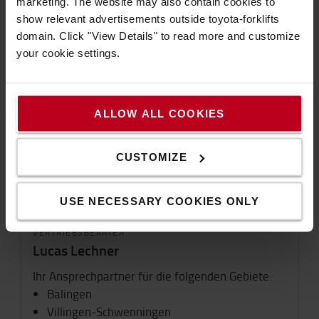
marketing. The website may also contain cookies to
show relevant advertisements outside toyota-forklifts
VERTRIEBSBERATER
domain. Click "View Details" to read more and customize
Maximilian Gläßel
your cookie settings.
Ihr Ansprechpartner für die folgenden Gebiete:
Bodensee
Freudenstatt
ALLOW ALL COOKIES
Rastatt
CUSTOMIZE
JETZT KONTAKTIEREN
USE NECESSARY COOKIES ONLY
VERTRIEBSBERATER
Lucas Lechner
Ihr Ansprechpartner für die folgenden Gebiete:
Balingen
Villingen-Schwenningen