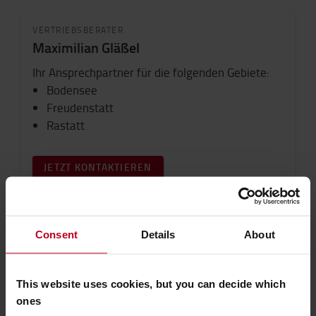
VERTRIEBSBERATER
Maximilian Gläßel
Ihr Ansprechpartner für die folgenden Gebiete:
Bodensee
Freudenstatt
Rastatt
JETZT KONTAKTIEREN
VERTRIEBSBERATER
Consent
Details
About
Lucas Lechner
Ihr Ansprechpartner für die folgenden Gebiete:
This website uses cookies, but you can decide which
Balingen
ones
Villingen-Schwenningen