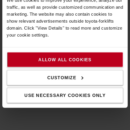
We use cookies to improve your experience, analyze our
traffic, as well as provide customized communication and
marketing. The website may also contain cookies to
UNSER SERVICE-ANGEBOT
show relevant advertisements outside toyota-forklifts
Wir bieten ein erstklassiges Service-Angebot, das
domain. Click "View Details" to read more and customize
auf Ihre Bedürfnisse abgestimmt ist. Unser Service
your cookie settings.
umfasst unsere Miet- und Gebrauchtstapler sowie
umfassende Wartungs- und
Instandhaltungsleistungen, sowie Ersatz- und
ALLOW ALL COOKIES
Zubehörteile. Unsere erfahrenen Servicemitarbeiter
stehen Ihnen jederzeit zur Verfügung.
CUSTOMIZE
ZU UNSEREM SERVICE-ANGEBOT
USE NECESSARY COOKIES ONLY