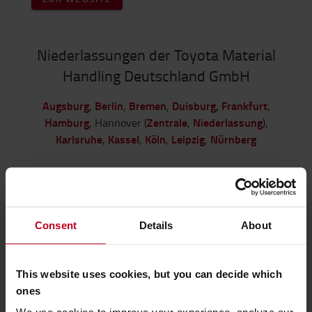
Niederlassungen der Toyota Material
Handling Deutschland GmbH
Augsburg
Berlin
Bremen
Duisburg
,
Frankfurt
,
,
,
,
Hamburg
Zentrale
Niederlassung
, Hannover (
,
),
Karlsruhe
Kassel
Köln
Leipzig
Nürnberg
,
,
,
,
Consent
Details
About
This website uses cookies, but you can decide which
ones