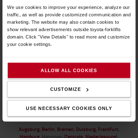
Dann kontaktieren Sie uns jetzt per Telefon oder
We use cookies to improve your experience, analyze our
Mail:
traffic, as well as provide customized communication and
Dr.-Alfred-Herrhausen-Allee 61, 47228 Duisburg
marketing. The website may also contain cookies to
tel.:
+49 2065 775-0
show relevant advertisements outside toyota-forklifts
domain. Click "View Details" to read more and customize
mail:
info@de.toyota-industries.eu
your cookie settings.
Unsere Öffnungszeiten
Mo bis Do: 8.00 - 17.00 Uhr, Fr: 8.00 - 14.00 Uhr, Sa
bis So: geschlossen
ALLOW ALL COOKIES
ZUR WEBSITE
CUSTOMIZE
Niederlassungen der Toyota Material
USE NECESSARY COOKIES ONLY
Handling Deutschland GmbH
Augsburg
Berlin
Bremen
Duisburg
,
Frankfurt
,
,
,
,
Hamburg
Zentrale
Niederlassung
, Hannover (
,
),