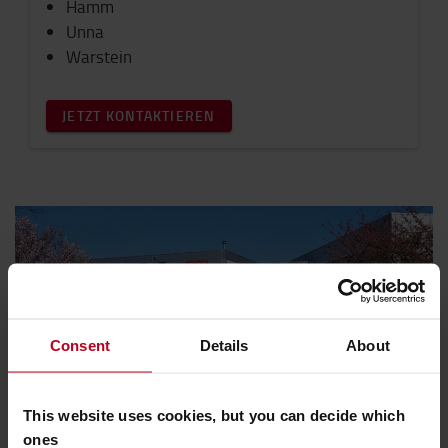
Hamm
Unna
Warstein
JETZT KONTAKTIEREN
Consent
Details
About
This website uses cookies, but you can decide which
Sie haben eine allgemeine Anfrage?
ones