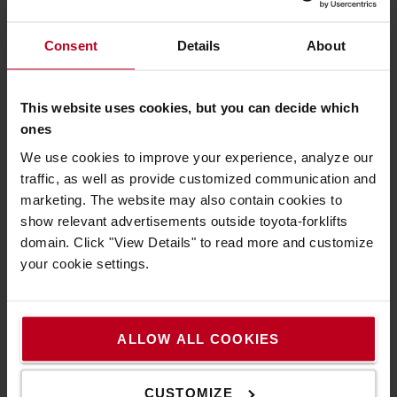
Consent
Details
About
This website uses cookies, but you can decide which
ones
UNSER SERVICE-ANGEBOT
We use cookies to improve your experience, analyze our
Wir bieten ein erstklassiges Service-Angebot, das
traffic, as well as provide customized communication and
auf Ihre Bedürfnisse abgestimmt ist. Unser Service
marketing. The website may also contain cookies to
umfasst unsere Miet- und Gebrauchtstapler sowie
show relevant advertisements outside toyota-forklifts
umfassende Wartungs- und
domain. Click "View Details" to read more and customize
Instandhaltungsleistungen, sowie Ersatz- und
your cookie settings.
Zubehörteile. Unsere erfahrenen Servicemitarbeiter
stehen Ihnen jederzeit zur Verfügung.
ALLOW ALL COOKIES
ZU UNSEREM SERVICE-ANGEBOT
CUSTOMIZE