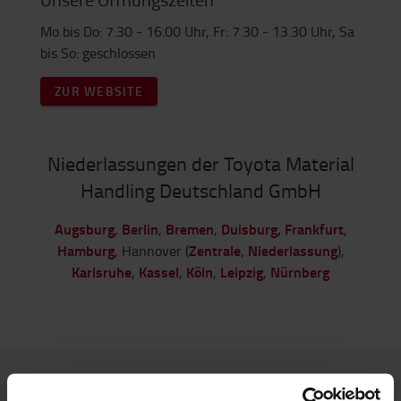
Mo bis Do: 7.30 - 16.00 Uhr, Fr: 7.30 - 13.30 Uhr, Sa
bis So: geschlossen
ZUR WEBSITE
Niederlassungen der Toyota Material
Handling Deutschland GmbH
Augsburg
Berlin
Bremen
Duisburg
,
Frankfurt
,
,
,
,
Hamburg
Zentrale
Niederlassung
, Hannover (
,
),
Karlsruhe
Kassel
Köln
Leipzig
Nürnberg
,
,
,
,