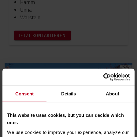
Hamm
Unna
Warstein
JETZT KONTAKTIEREN
Consent
Details
About
This website uses cookies, but you can decide which
ones
Sie haben eine allgemeine Anfrage?
We use cookies to improve your experience, analyze our