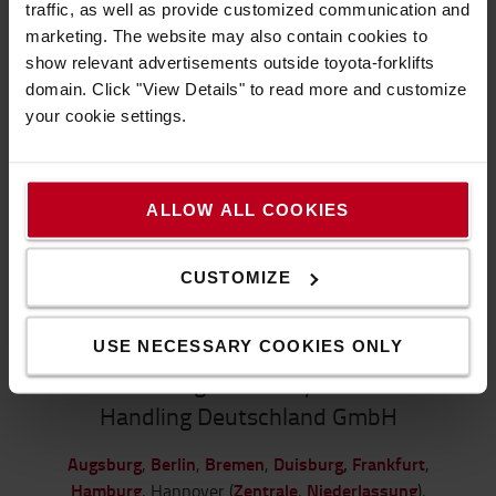
traffic, as well as provide customized communication and
Dann kontaktieren Sie uns jetzt per Telefon oder
marketing. The website may also contain cookies to
Mail:
show relevant advertisements outside toyota-forklifts
Dr.-Alfred-Herrhausen-Allee 61, 47228 Duisburg
domain. Click "View Details" to read more and customize
tel.:
+49 2065 775-0
your cookie settings.
mail:
info@de.toyota-industries.eu
Unsere Öffnungszeiten
ALLOW ALL COOKIES
Mo bis Do: 8.00 - 17.00 Uhr, Fr: 8.00 - 14.00 Uhr, Sa
bis So: geschlossen
CUSTOMIZE
ZUR WEBSITE
USE NECESSARY COOKIES ONLY
Niederlassungen der Toyota Material
Handling Deutschland GmbH
Augsburg
Berlin
Bremen
Duisburg
,
Frankfurt
,
,
,
,
Hamburg
Zentrale
Niederlassung
, Hannover (
,
),