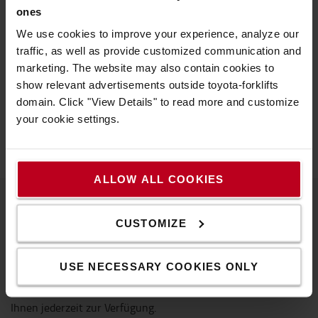
ones
Niederlassungen der Toyota Material
We use cookies to improve your experience, analyze our
Handling Deutschland GmbH
traffic, as well as provide customized communication and
marketing. The website may also contain cookies to
Augsburg
Berlin
Bremen
Duisburg
,
Frankfurt
,
,
,
,
show relevant advertisements outside toyota-forklifts
Hamburg
Zentrale
Niederlassung
, Hannover (
,
),
domain. Click "View Details" to read more and customize
Karlsruhe
Kassel
Köln
Leipzig
Nürnberg
,
,
,
,
your cookie settings.
ALLOW ALL COOKIES
CUSTOMIZE
USE NECESSARY COOKIES ONLY