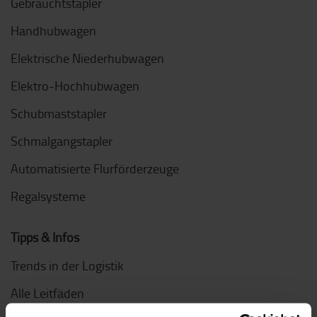
Gebrauchtstapler
Handhubwagen
Elektrische Niederhubwagen
Elektro-Hochhubwagen
Schubmaststapler
Schmalgangstapler
Automatisierte Flurförderzeuge
Regalsysteme
Tipps & Infos
Trends in der Logistik
Alle Leitfäden