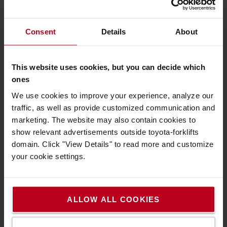
Paletten
Räder und Rollen
Consent
Details
About
Arbeitsgangbreite
Resttragfähigkeit
This website uses cookies, but you can decide which
ones
Richtigen E-Hubwagen finden
We use cookies to improve your experience, analyze our
Kaufen oder mieten?
traffic, as well as provide customized communication and
marketing. The website may also contain cookies to
Über Toyota
show relevant advertisements outside toyota-forklifts
domain. Click "View Details" to read more and customize
Karriere
your cookie settings.
Darum Toyota!
Design von Toyota
ALLOW ALL COOKIES
Toyota Produktionssystem (TPS)