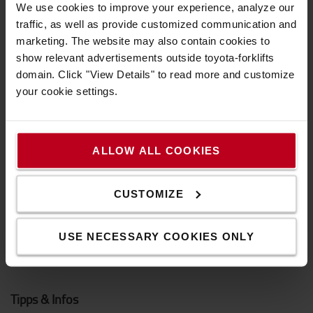
We use cookies to improve your experience, analyze our
Gas/Diesel-Gabelstapler
traffic, as well as provide customized communication and
Mietstapler
marketing. The website may also contain cookies to
show relevant advertisements outside toyota-forklifts
Gebrauchtstapler
domain. Click "View Details" to read more and customize
your cookie settings.
Handhubwagen
Elektrische Niederhubwagen
Elektro-Hochhubwagen
ALLOW ALL COOKIES
Schubmaststapler
CUSTOMIZE
Schmalgangstapler
Automatisierte Flurförderzeuge
USE NECESSARY COOKIES ONLY
Regalsysteme
Tipps & Infos