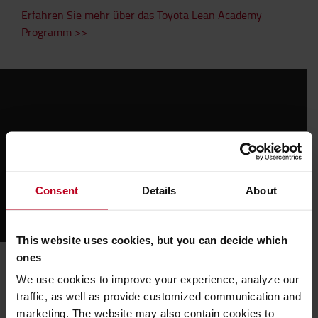
Erfahren Sie mehr über das Toyota Lean Academy
Programm >>
Please
accept marketing-cookies
to watch this video.
Consent
Details
About
This website uses cookies, but you can decide which
ones
Signify Case Study
We use cookies to improve your experience, analyze our
Signify befindet sich bereits seit mehreren Jahren auf
traffic, as well as provide customized communication and
der Lean-Reise und wendet in ihrem operationalen
marketing. The website may also contain cookies to