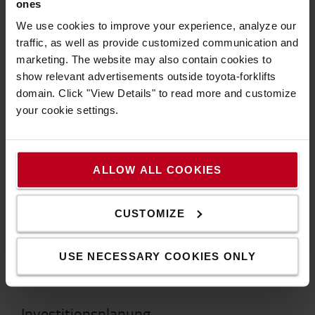
ones
Organisation täglich und direkt am Shopfloor, vor Ort,
We use cookies to improve your experience, analyze our
mitzunehmen. Will man nicht scheitern, muss in allen
traffic, as well as provide customized communication and
TLA Lean Transformationsprogrammen die
marketing. The website may also contain cookies to
Gesamtorganisation, über sämtliche Hierarchieebenen
show relevant advertisements outside toyota-forklifts
hinweg, den Veränderungsprozess kennen und
domain. Click "View Details" to read more and customize
vorantreiben.
your cookie settings.
Hierfür benutzen wir die Techniken und Methoden,
insbesondere das Jishuken-Modell, welche Toyota zur Nr.
1 der schlanken Unternehmen gemacht haben. In diesen
Formaten geben wir unser Wissen an Sie als unseren
ALLOW ALL COOKIES
Kunden weiter, um Ihren zukünftigen Erfolg auf Ihrer
Lean-Reise zu sichern.
CUSTOMIZE
Zurück zur Toyota Lean Academy >>
KONTAKTIEREN SIE UNS
USE NECESSARY COOKIES ONLY
Investitionsplanung