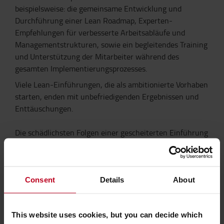
beispielsweise: die gemeinsame Entwicklung und
Durchführung einer Lean Roadmap, Experten-
Empfehlungen für verbesserte Arbeitsabläufe und
Managementstrukturen, sowie ein begleitendes Training
und Unterstützung der Mitarbeiter während des
gesamten Implementierungsprozesses.
Viele Lean-Einführungen, die als ambitionierte Vorhaben
starten, enden mit unbefriedigenden Ergebnissen und
Enttäuschungen.
Die schädlichsten Folgen einer gescheiterten Einführung
sind nicht so sehr die finanziellen Verluste, sondern die
verlorene Glaubwürdigkeit und ein beschädigtes
Vertrauen in die Organisation.
Consent
Details
About
Um eine Kultur wirklich zu verändern und TPS / Lean
umzusetzen, gibt es unserer Überzeugung nach nur
einen Weg: Ein entschlossenes Top Management, das
This website uses cookies, but you can decide which
konsequent vorangeht, um die Menschen in der