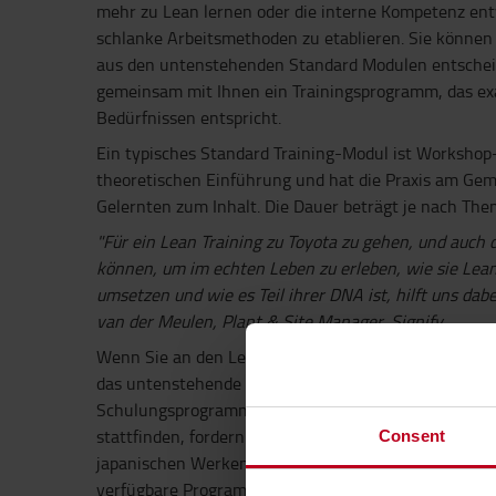
mehr zu Lean lernen oder die interne Kompetenz en
schlanke Arbeitsmethoden zu etablieren. Sie könne
aus den untenstehenden Standard Modulen entscheid
gemeinsam mit Ihnen ein Trainingsprogramm, das exa
Bedürfnissen entspricht.
Ein typisches Standard Training-Modul ist Workshop-
theoretischen Einführung und hat die Praxis am Gem
Gelernten zum Inhalt. Die Dauer beträgt je nach The
"Für ein Lean Training zu Toyota zu gehen, und auch
können, um im echten Leben zu erleben, wie sie Lean 
umsetzen und wie es Teil ihrer DNA ist, hilft uns dabe
van der Meulen, Plant & Site Manager, Signify.
Wenn Sie an den Lean-Trainingsprogrammen interessi
das untenstehende Formular zur Kontaktaufnahme. S
Schulungsprogrammen interessiert sein, die in uns
stattfinden, fordern Sie bitte schriftlich Informatione
Consent
japanischen Werken" an, und wir benachrichtigen Si
verfügbare Programm feststeht.