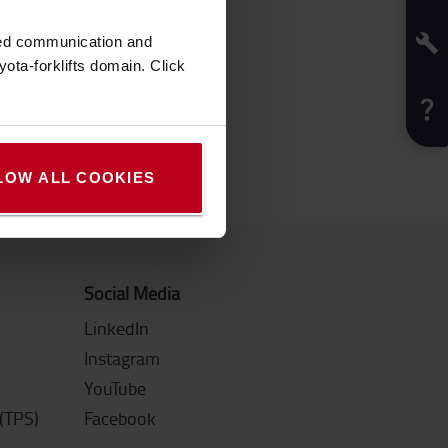
zed communication and
ota-forklifts domain. Click
LOW ALL COOKIES
Social Media
LinkedIn
Instagram
YouTube
(TPS)
Facebook