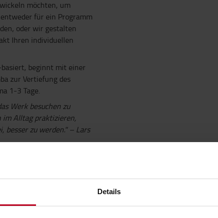
twickeln möchten, um
n entweder für ein Programm
en, oder wir gestalten
kt Ihren individuellen
basiert, beginnt mit einer
ba zur Vertiefung des
ma 1-3 Tage.
 das Werk besuchen zu
im Alltag praktizieren,
i, besser zu werden." – Lars
ert sind, nutzen Sie bitte
ollten Sie an den
eren japanischen Werken
n über "Trainings in
Details
e sobald das nächste