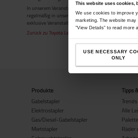
This website uses cookies, 
In unserem Veranstaltungskalender finden Sie auch 
We use cookies to improve yo
regelmäßig in unseren europäischen Servicecentern s
marketing. The website may a
exklusive Veranstaltungen, die wir in unseren europ
"View Details" to read more 
Zurück zu Toyota Lean Academy >>
USE NECESSARY CO
ONLY
Produkte
Tipps &
Gabelstapler
Trends 
Elektrostapler
Alle Le
Gas/Diesel-Gabelstapler
Palett
Mietstapler
Räder 