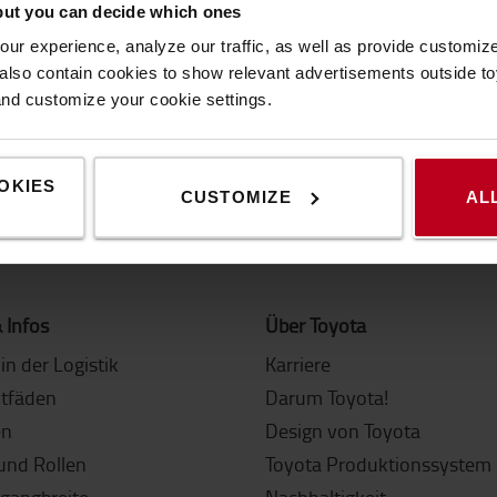
but you can decide which ones
offene Schulungen, die
ur experience, analyze our traffic, as well as provide customi
tattfinden, sowie einige
lso contain cookies to show relevant advertisements outside toy
äischen Werken anbieten.
and customize your cookie settings.
OKIES
CUSTOMIZE
AL
 Infos
Über Toyota
in der Logistik
Karriere
itfäden
Darum Toyota!
en
Design von Toyota
und Rollen
Toyota Produktionssystem 