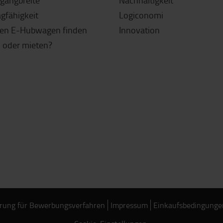
sgangbreite
Nachhaltigkeit
agfähigkeit
Logiconomi
gen E-Hubwagen finden
Innovation
 oder mieten?
rung für Bewerbungsverfahren
Impressum
Einkaufsbedingunge