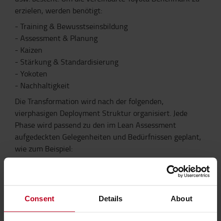
erzielen, werden benötigt:
- Training & Bewusstseinsbildung
- Assessment & Planung
- Kaizen
- Stärkung & Standardisierung
- Yokoten
- Nachhaltigkeit
Die Transformation wird nach der folgenden,
vierphasigen Deployment Struktur organisiert. Jede
Phase wird passend zu den im Lean Assessment
aufgedeckten Gelegenheiten und Bedürfnissen geplant,
wie zum Beispiel:
- Möglichkeiten zu Werksbesichtigungen an unseren
Standorten
- Bewusstseinstraining für das Top Management
Consent
Details
About
- Lean trainings und Assessment sind im
Transformations Prozess inkludiert