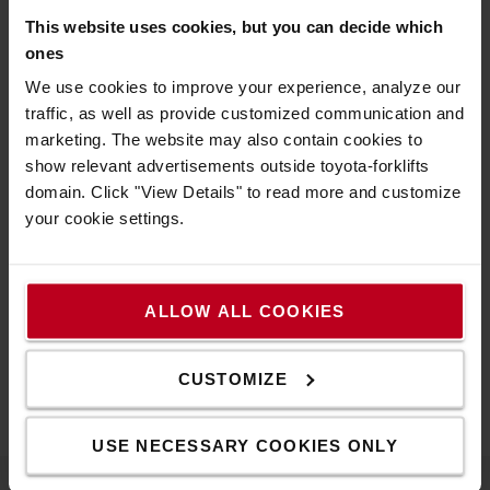
- Lenkungsausschuss und anschließende Meetings
This website uses cookies, but you can decide which
Dieser Service erfordert eine enge Zusammenarbeit, um
ones
den Wandel und die erwarteten Ziele beständig und
We use cookies to improve your experience, analyze our
vertrauensvoll zu erreichen.
traffic, as well as provide customized communication and
Die durchschnittliche Dauer einer Umsetzung beträgt 12
marketing. The website may also contain cookies to
bis 24 Monate für Ihr Unternehmen, wovon ca 100 Tage
show relevant advertisements outside toyota-forklifts
mit Toyota Lean Beratern gemeinsam verbracht werden.
domain. Click "View Details" to read more and customize
Wenn Sie mehr über dieses Modul erfahren oder einfach
your cookie settings.
mit einem unserer Lean-Experten in Kontakt treten
möchten, füllen Sie bitte das untenstehende Formular
aus. Wir werden uns schnellstmöglich mit Ihnen in
ALLOW ALL COOKIES
Verbindung setzen.
Zurück zu Toyota Lean Academy >>
CUSTOMIZE
USE NECESSARY COOKIES ONLY