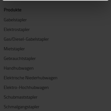
Produkte
Gabelstapler
Elektrostapler
Gas/Diesel-Gabelstapler
Mietstapler
Gebrauchtstapler
Handhubwagen
Elektrische Niederhubwagen
Elektro-Hochhubwagen
Schubmaststapler
Schmalgangstapler