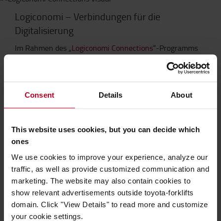
Logiconomi – Verbindungen für die
Digitalisierung
Im Rahmen des „
Logiconomi Connections
“-Programms
haben wir innovative Lösungsanbieter für typische
Herausforderungen der Digitalisierung identifiziert, um
die Branche zu unterstützen.
Indicio
– KI-gestützte Prognosesoftware, die
Consent
Details
About
kollaborative, datengestützte
Planungsentscheidungen unterstützt.
This website uses cookies, but you can decide which
Logivations
– Digital-Twin- und
ones
Optimierungstechnologie für die Lagerplanung, -
simulation und -leistungsverbesserung.
We use cookies to improve your experience, analyze our
BoxID
– Sensorbasierte Tracking-Lösung, die
traffic, as well as provide customized communication and
Echtzeit-Transparenz über Bestände und
marketing. The website may also contain cookies to
Ladungsträger ermöglicht.
show relevant advertisements outside toyota-forklifts
Shippeo
– Plattform für Echtzeit-Transparenz im
domain. Click "View Details" to read more and customize
Transportwesen, die Versanddaten über die
your cookie settings.