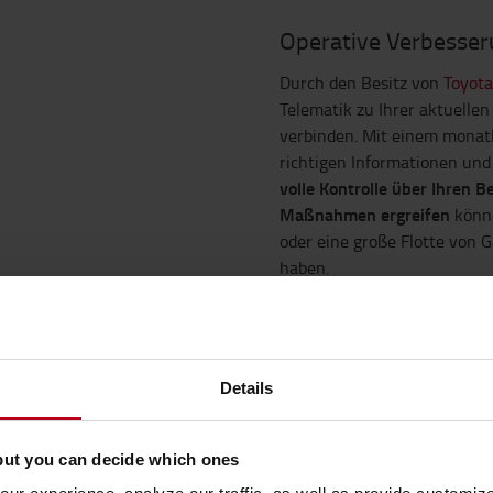
Operative Verbesser
Durch den Besitz von
Toyota
Telematik zu Ihrer aktuellen
verbinden. Mit einem monatl
richtigen Informationen und
volle Kontrolle über Ihren B
Maßnahmen ergreifen
könne
oder eine große Flotte von 
haben.
Das System:
Verfügt bei der Mehrzahl
Erfordert keine lokale Ins
Details
Wird über Mobilfunk Tech
Kann nachgerüstet werd
but you can decide which ones
Bietet Multi-User-Zugan