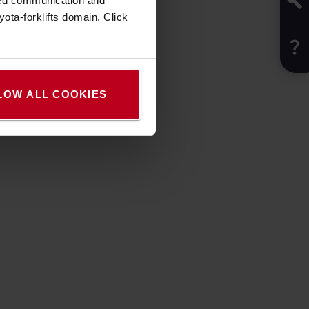
zed communication and
ota-forklifts domain. Click
LOW ALL COOKIES