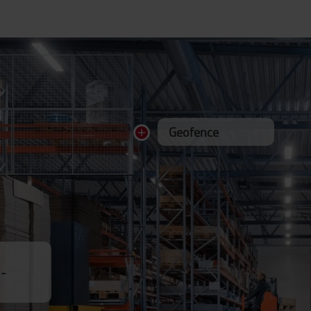
Geofence
d-