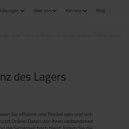
n eine vollständige Kosten- oder Leistungsübersicht Ihrer
Lösungen
Über uns
Karriere
Blog
BER DIE I_SITE PAKETE
enz des Lagers
n Sie effizient und flexibel sein und sich
nutzt Online-Daten von Ihren verbundenen
 die Sicherheit hoch bleibt. Indem Sie die