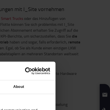
ungen mit I_Site vornehmen
 Smart Trucks
oder das Hinzufügen von
 Flotte können Sie sich problemlos mit I_Site
ichen Abonnement erhalten Sie Zugriff auf die
die
 KPI-Berichte, um sicherzustellen, dass Sie
etrieb
remote
haben und sogar, falls erforderlich,
n. Egal, ob Sie als Kunde einen einzigen LKW
Gabelstaplern an mehreren Standorten weltweit
 der Toyota-Modelle über integrierte Hardware
tallation oder Infrastrukturkosten
About
nologie vernetzt (SIM-Karten)
en
g und End-to-End-Datenverschlüsselung