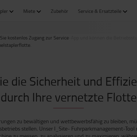
anderen Pakete bieten Ihne
Gabelstaplerflotte.
pler
Miete
Zubehör
Service & Ersatzteile
ERFAHREN SIE MEHR Ü
e die Sicherheit und Effizi
durch Ihre vernetzte Flotte
ungen zu bewältigen und wettbewerbsfähig zu bleiben, müsse
betriebs stellen. Unser I_Site- Fuhrparkmanagement-Tool 
chine zu messen, zu analysieren und zu maximieren, während