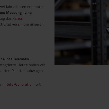
zwei Jahrzehnten erkannten
hne Messung keine
nzip des
Kaizen
ktivität voran, um unseren
Telematik-
che, das
ntegrierte. Heute haben wir
isierten Palettenhubwagen
en
I_Site-Generation
fort.