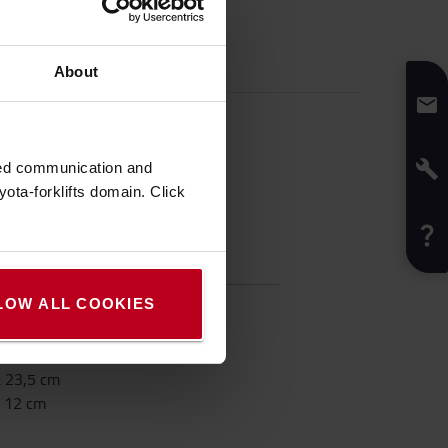
About
zed communication and
ota-forklifts domain. Click
nschaften
LOW ALL COOKIES
ht
:
700
g
Weiß
7
cm
:
23,5
cm
:
12
cm