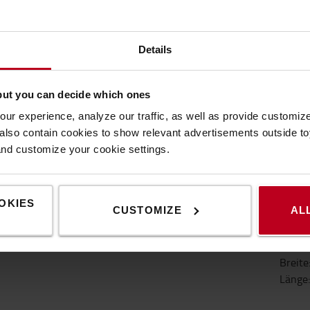
Details
EIGENSCHAFTEN
but you can decide which ones
ur experience, analyze our traffic, as well as provide customi
Eigenschaften
lso contain cookies to show relevant advertisements outside toy
and customize your cookie settings.
abel leicht transportierbar und reduziert die Ermüdung
Eige
is zu 2 m und einer praktischen Kabelklemme am Ende des
OKIES
CUSTOMIZE
AL
Gewic
Farbe
:
Höhe
:
Breite
Länge