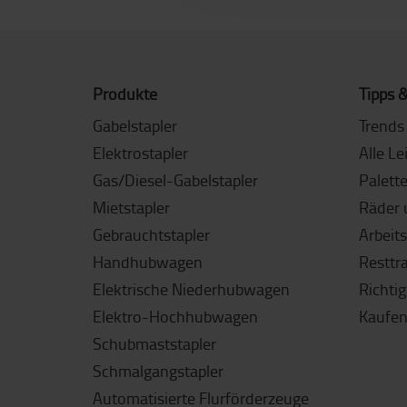
Produkte
Tipps &
Gabelstapler
Trends 
Elektrostapler
Alle Le
Gas/Diesel-Gabelstapler
Palett
Mietstapler
Räder 
Gebrauchtstapler
Arbeit
Handhubwagen
Resttr
Elektrische Niederhubwagen
Richti
Elektro-Hochhubwagen
Kaufen
Schubmaststapler
Schmalgangstapler
Automatisierte Flurförderzeuge