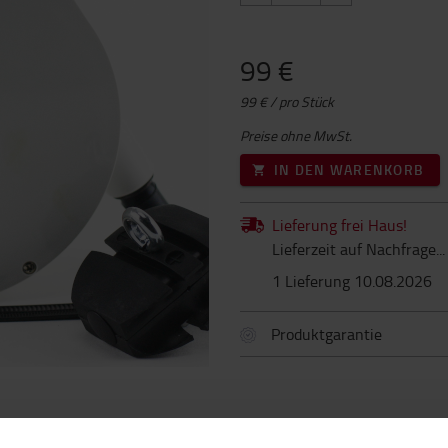
99 €
99 € / pro Stück
Preise ohne MwSt.
IN DEN WARENKORB
Lieferung frei Haus!
Lieferzeit auf Nachfrage...
1 Lieferung 10.08.2026
Produktgarantie