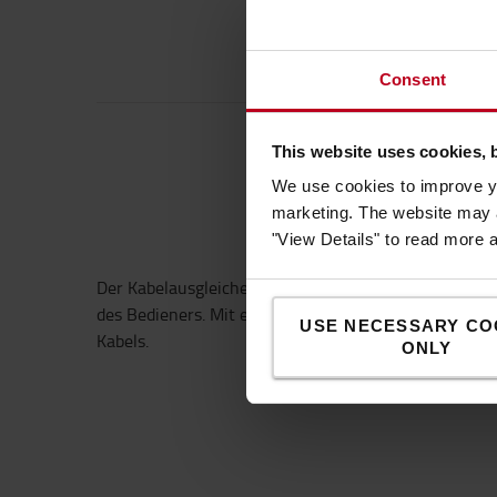
Consent
This website uses cookies, 
We use cookies to improve yo
marketing. The website may a
"View Details" to read more 
Der Kabelausgleicher macht Batterieanschlüsse und K
des Bedieners. Mit einer variablen Kabellänge von b
USE NECESSARY CO
Kabels.
ONLY