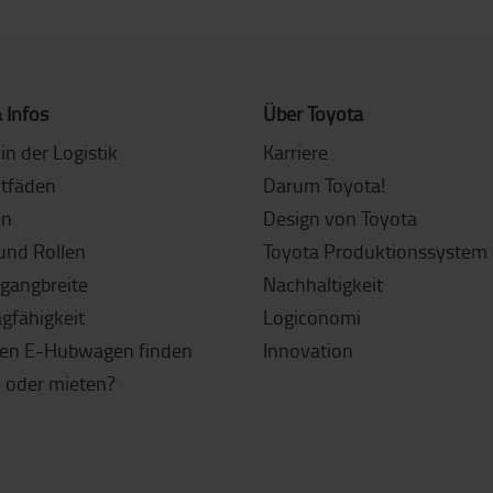
 Infos
Über Toyota
in der Logistik
Karriere
itfäden
Darum Toyota!
en
Design von Toyota
und Rollen
Toyota Produktionssystem 
sgangbreite
Nachhaltigkeit
agfähigkeit
Logiconomi
gen E-Hubwagen finden
Innovation
 oder mieten?