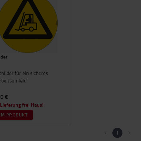
lder
childer für ein sicheres
rbeitsumfeld
10 €
Lieferung frei Haus!
UM PRODUKT
1