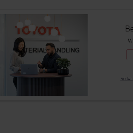
Be
Wa
So ka