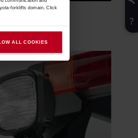
zed communication and
ota-forklifts domain. Click
LOW ALL COOKIES