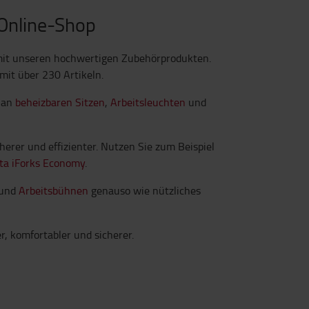
 Online-Shop
- mit unseren hochwertigen Zubehörprodukten.
mit über 230 Artikeln.
t an
beheizbaren Sitzen
,
Arbeitsleuchten
und
erer und effizienter. Nutzen Sie zum Beispiel
ta iForks Economy
.
und
Arbeitsbühnen
genauso wie nützliches
, komfortabler und sicherer.