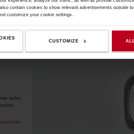
ur experience, analyze our traffic, as well as provide customi
lso contain cookies to show relevant advertisements outside toy
and customize your cookie settings.
Beleuchtungssysteme
OKIES
CUSTOMIZE
AL
mmer sicher
nschte
gssystemen