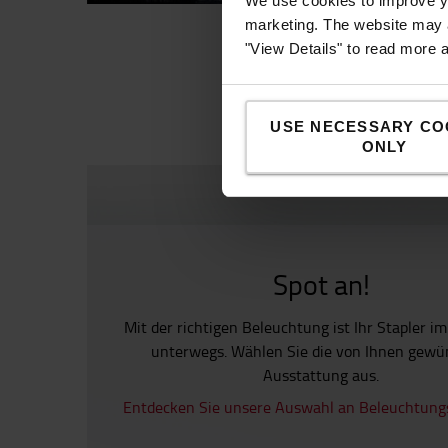
We use cookies to improve yo
marketing. The website may a
"View Details" to read more 
USE NECESSARY CO
ONLY
Spot an!
Mit der richtigen Beleuchtung ist Ihr Stapler i
unterwegs. Wählen Sie die von Ihnen gewü
Ausstattung aus.
Entdecken Sie unsere Auswahl an Beleuchtun