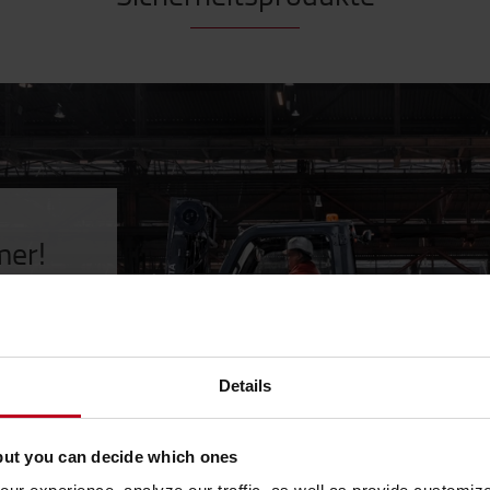
mer!
 vermeiden
sprodukte
Details
but you can decide which ones