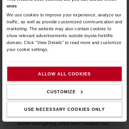
Beleuchtungssystemen
ones
We use cookies to improve your experience, analyze our
traffic, as well as provide customized communication and
marketing. The website may also contain cookies to
Unsere Trolleys
show relevant advertisements outside toyota-forklifts
domain. Click "View Details" to read more and customize
your cookie settings.
ALLOW ALL COOKIES
CUSTOMIZE
Laufen einfach rund
Unsere Trolleys verfügen über eine erstklassige Qualität
USE NECESSARY COOKIES ONLY
und Funktionalität bis ins kleinste Detail und rollen
extrem leichtgängig, selbst beim Transport von