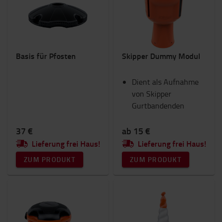
Beleuchtung
Gabeln und Gabelverlängerungen
Gabelstapler Anbaugeräte
Handhubwagen
Basis für Pfosten
Skipper Dummy Modul
IC-Gabelstapler
Innenausstattung
RAM Mounts
Dient als Aufnahme
Sicherheit
von Skipper
Sitze
Gurtbandenden
Toyota Fanshop
Transportwagen & Betriebsroller
37 €
ab 15 €
Verbrauchsmaterial
Lieferung frei Haus!
Lieferung frei Haus!
Winter
ZUM PRODUKT
ZUM PRODUKT
Kategorie
Skipper Basis, Kegel, Pfosten
(9)