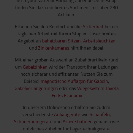
Im Toyota Material Handling Zubehör-Onlineshop
finden Sie dazu ein breites Sortiment mit über 230
Artikeln.
Erhöhen Sie den Komfort und die
Sicherheit
bei der
täglichen Arbeit mit Ihrem Stapler. Unser breites
Angebot an
beheizbaren Sitzen
,
Arbeitsleuchten
und
Zinkenkameras
hilft Ihnen dabei.
Mit einer großen Auswahl an Zubehörartikeln rund
um
Gabelzinken
wird der Transport Ihrer Ladungen
noch sicherer und effizienter. Nutzen Sie zum
Beispiel
magnetische Auflagen für Gabeln
,
Gabelverlängerungen
oder das
Wiegesystem Toyota
iForks Economy
.
In unserem Onlineshop erhalten Sie zudem
verschiedenste
Anbaugeräte
wie
Schaufeln
,
Schneeräumgeräte
und
Arbeitsbühnen
genauso wie
nützliches Zubehör für Lagertechnikgeräte.