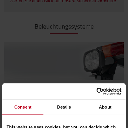
Werfen Sie einen Blick auf unsere Sicherheitsprodukte
Beleuchtungssysteme
Spot an!
Mit der richtigen Beleuchtung ist Ihr Stapler immer
Consent
Details
About
sicher unterwegs. Wählen Sie die von Ihnen gewünschte
Ausstattung aus.
Entdecken Sie unsere Auswahl an
This website uses cookies, but you can decide which