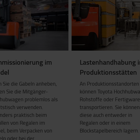
missionierung im
Lastenhandhabung i
del
Produktionsstätten
 Sie die Gabeln anheben,
An Produktionsstandorten
en Sie die Mitgänger-
können Toyota Hochhubw
hubwagen problemlos als
Rohstoffe oder Fertigwar
itstisch verwenden.
transportieren. Sie können
nders praktisch beim
diese auch entweder in
üllen von Regalen im
Regalen oder in einem
el, beim Verpacken von
Blockstapelbereich lagern.
eln oder bei der