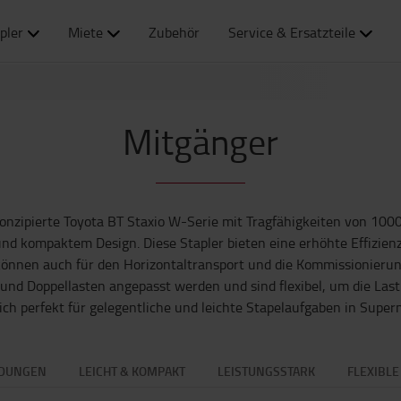
pler
Miete
Zubehör
Service & Ersatzteile
Mitgänger
onzipierte Toyota BT Staxio W-Serie mit Tragfähigkeiten von 1000 
und kompaktem Design. Diese Stapler bieten eine erhöhte Effizien
können auch für den Horizontaltransport und die Kommissionierun
nd Doppellasten angepasst werden und sind flexibel, um die Last i
ich perfekt für gelegentliche und leichte Stapelaufgaben in Sup
DUNGEN
LEICHT & KOMPAKT
LEISTUNGSSTARK
FLEXIBLE