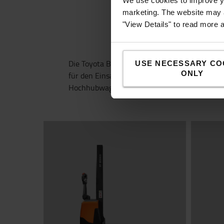
We use cookies to improve yo
marketing. The website may a
S
"View Details" to read more 
Die Toyota BT Staxio HWE-Mitgänger-Hochhub
USE NECESSARY CO
ONLY
für den Einsatz in öffentlichen Bereichen w
Hochhubwagen erzeugt.