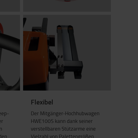
Flexibel
reep-
Der Mitgänger-Hochhubwagen
er
HWE100S kann dank seiner
n
verstellbaren Stützarme eine
 den
Vielzahl von Palettengrößen