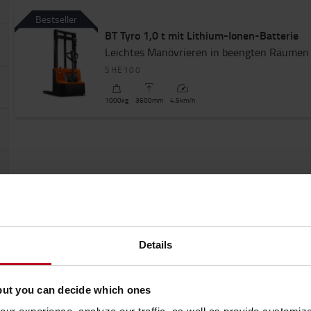
Bestseller
BT Tyro 1,0 t mit Lithium-Ionen-Batterie
Leichtes Manövrieren in beengten Räumen
SHE100
1000
kg
3600
mm
4.5
km/h
Details
but you can decide which ones