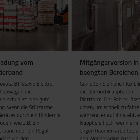
ladung vom
Mitgängerversion in
derband
beengten Bereichen
oyota BT Staxio Elektro-
Genießen Sie hohe Flexibil
hubwagen mit
mit der hochklappbaren
vorschub ist eine gute
Plattform. Der Fahrer lässt
ng, wenn die Stützarme
unten, um schnell zu fahre
erätes durch ein Hindernis
während er auf ihr steht; e
den, wie z.B. ein
klappt sie hoch, wenn er in
erband oder ein Regal
engen Räumen arbeitet, 
ndert werden.
den Wenderadius zu verkü