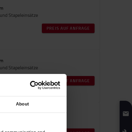
rm
 und Stapeleinsätze
PREIS AUF ANFRAGE
rm
 und Stapeleinsätze
PREIS AUF ANFRAGE
About
er Plattform
 und Stapeleinsätze