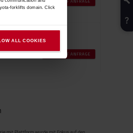
zed communication and
PREIS AUF ANFRAGE
ota-forklifts domain. Click
er Plattform
 und Stapeleinsätze
LOW ALL COOKIES
PREIS AUF ANFRAGE
n
erie mit Plattform wurde mit Fokus auf den