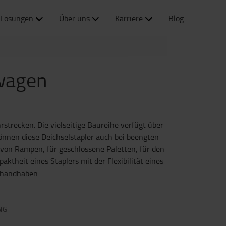
Lösungen
Über uns
Karriere
Blog
wagen
rstrecken. Die vielseitige Baureihe verfügt über
önnen diese Deichselstapler auch bei beengten
 von Rampen, für geschlossene Paletten, für den
theit eines Staplers mit der Flexibilität eines
u handhaben.
NG