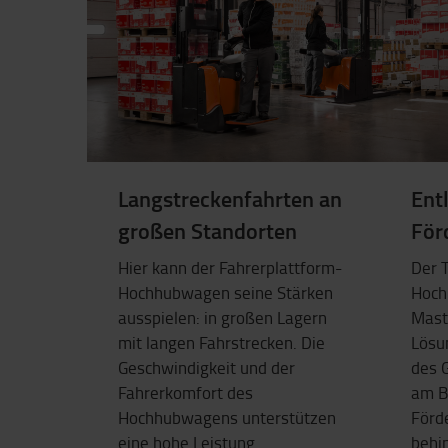
Langstreckenfahrten an
Ent
großen Standorten
För
Hier kann der Fahrerplattform-
Der T
Hochhubwagen seine Stärken
Hoch
ausspielen: in großen Lagern
Mast
mit langen Fahrstrecken. Die
Lösu
Geschwindigkeit und der
des G
Fahrerkomfort des
am Bo
Hochhubwagens unterstützen
Förd
eine hohe Leistung.
behi