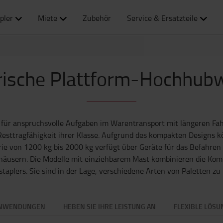
pler
Miete
Zubehör
Service & Ersatzteile
trische Plattform-Hochhub
l für anspruchsvolle Aufgaben im Warentransport mit längeren Fah
sttragfähigkeit ihrer Klasse. Aufgrund des kompakten Designs k
rie von 1200 kg bis 2000 kg verfügt über Geräte für das Befahren
häusern. Die Modelle mit einziehbarem Mast kombinieren die Kompak
aplers. Sie sind in der Lage, verschiedene Arten von Paletten z
NWENDUNGEN
HEBEN SIE IHRE LEISTUNG AN
FLEXIBLE LÖSU