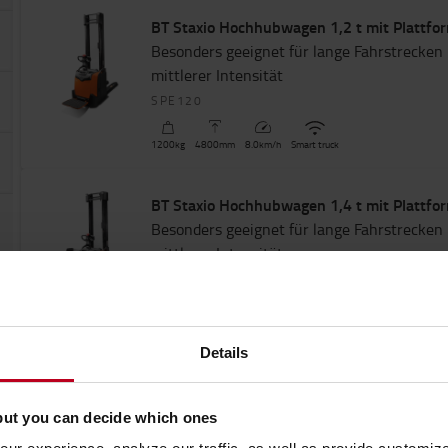
BT Staxio Hochhubwagen 1,2 t mit Plattfo
Besonders geeignet für lange Fahrstrecken
mittlerer Intensität
SPE120
1200
kg
4800
mm
8.0
km/h
Smart truck
BT Staxio Hochhubwagen 1,4 t mit Plattfo
Besonders geeignet für lange Fahrstrecken
mittlerer Intensität
SPE140
1400
kg
5400
mm
10.0
km/h
Smart truck
Details
BT Staxio Hochhubwagen 1,6 t mit optional
Besonders geeignet für lange Fahrstrecken
but you can decide which ones
mittlerer Intensität