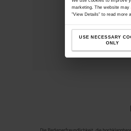
We use cookies to improve yo
marketing. The website may a
"View Details" to read more 
USE NECESSARY CO
ONLY
Die Bedienerfreundlichkeit, die hochklappbar