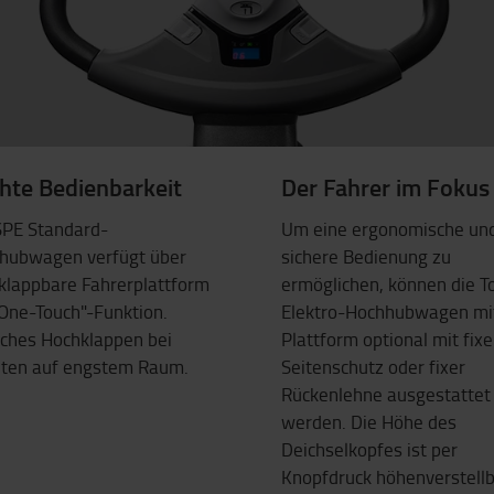
chte Bedienbarkeit
Der Fahrer im Fokus
SPE Standard-
Um eine ergonomische un
hubwagen verfügt über
sichere Bedienung zu
 klappbare Fahrerplattform
ermöglichen, können die T
"One-Touch"-Funktion.
Elektro-Hochhubwagen mi
aches Hochklappen bei
Plattform optional mit fix
iten auf engstem Raum.
Seitenschutz oder fixer
Rückenlehne ausgestattet
werden. Die Höhe des
Deichselkopfes ist per
Knopfdruck höhenverstellb