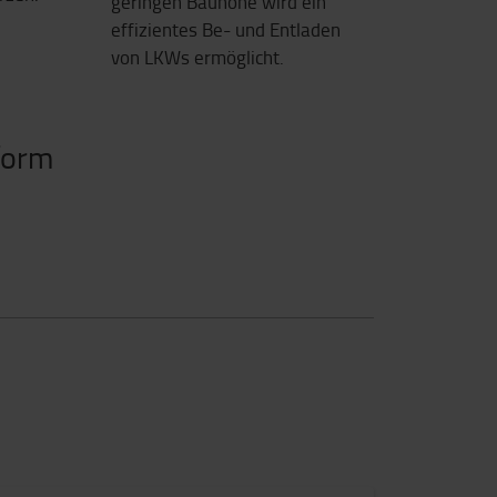
geringen Bauhöhe wird ein
effizientes Be- und Entladen
von LKWs ermöglicht.
form